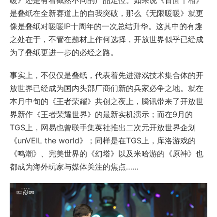
暖》还是有着截然不同的产品定位。如果说《百面千相》
是叠纸在全新赛道上的自我突破，那么《无限暖暖》就更
像是叠纸对暖暖IP十周年的一次总结升华。这其中的有趣
之处在于，不管在题材上作何选择，开放世界似乎已经成
为了叠纸更进一步的必经之路。
事实上，不仅仅是叠纸，代表着先进游戏技术集合体的开
放世界已经成为国内头部厂商们新的兵家必争之地。就在
本月中旬的《王者荣耀》共创之夜上，腾讯带来了开放世
界新作《王者荣耀世界》的最新实机演示；而在9月的
TGS上，网易也曾联手集英社推出二次元开放世界企划
《unVEIL the world》；同样是在TGS上，库洛游戏的
《鸣潮》、完美世界的《幻塔》以及米哈游的《原神》也
都成为海外玩家与媒体关注的焦点……