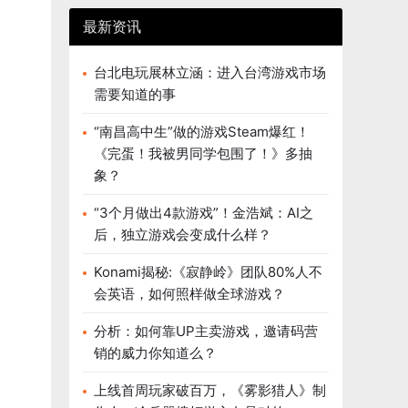
最新资讯
台北电玩展林立涵：进入台湾游戏市场
需要知道的事
“南昌高中生”做的游戏Steam爆红！
《完蛋！我被男同学包围了！》多抽
象？
“3个月做出4款游戏”！金浩斌：AI之
后，独立游戏会变成什么样？
Konami揭秘:《寂静岭》团队80%人不
会英语，如何照样做全球游戏？
分析：如何靠UP主卖游戏，邀请码营
销的威力你知道么？
上线首周玩家破百万，《雾影猎人》制