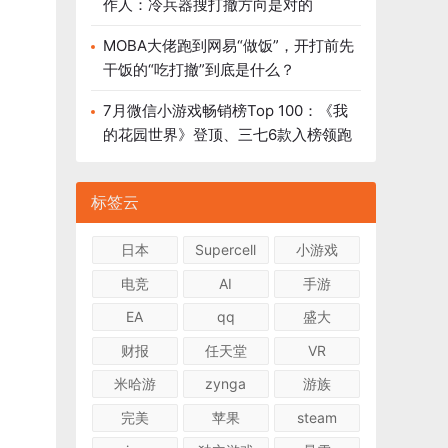
作人：冷兵器搜打撤方向是对的
MOBA大佬跑到网易“做饭”，开打前先
干饭的“吃打撤”到底是什么？
7月微信小游戏畅销榜Top 100：《我
的花园世界》登顶、三七6款入榜领跑
标签云
日本
Supercell
小游戏
电竞
AI
手游
EA
qq
盛大
财报
任天堂
VR
米哈游
zynga
游族
完美
苹果
steam