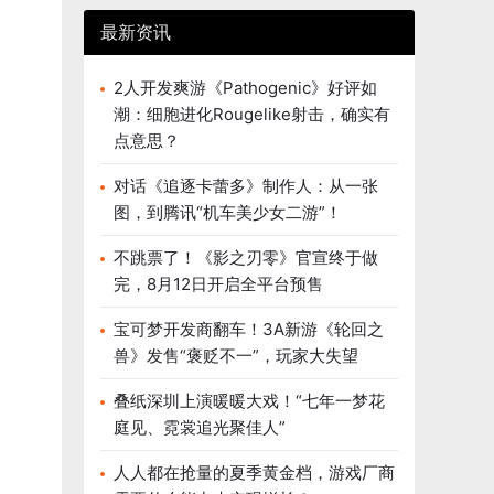
最新资讯
2人开发爽游《Pathogenic》好评如
潮：细胞进化Rougelike射击，确实有
点意思？
对话《追逐卡蕾多》制作人：从一张
图，到腾讯“机车美少女二游”！
不跳票了！《影之刃零》官宣终于做
完，8月12日开启全平台预售
宝可梦开发商翻车！3A新游《轮回之
兽》发售“褒贬不一”，玩家大失望
叠纸深圳上演暖暖大戏！“七年一梦花
庭见、霓裳追光聚佳人”
人人都在抢量的夏季黄金档，游戏厂商