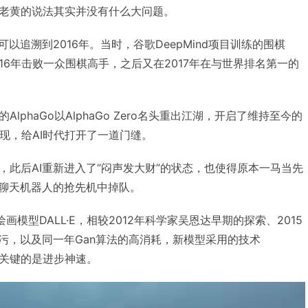
老黄的说法其实并没有什么大问题。
以追溯到2016年。当时，谷歌DeepMind项目训练的围棋
在2016年击败一众围棋高手，之后又在2017年在与世界排名第一的
lphaGo以AlphaGo Zero名头重出江湖，开启了维持至今的
出现，给AI时代打开了一道门缝。
，此后AI重新进入了“闷声发大财”的状态，也使得原本一马当先
、聊天机器人的抢先机中掉队。
AI绘画模型DALL·E，相较2012年科学家吴恩达早期的探索、2015
和精污，以及同一年Gan算法的高消耗，新模型采用的技术
用，最关键的是进步神速。