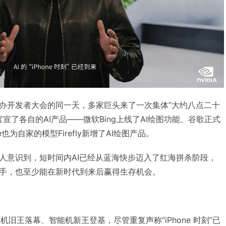
办开发者大会的同一天，多家巨头来了一次集体“大约八点二十
官宣了各自的AI产品——微软Bing上线了AI绘图功能、谷歌正式
e也为自家的模型Firefly新增了AI绘图产品。
人意识到，短时间内AI已经从蓝海快步迈入了红海拼杀阶段，
手，也至少能在新时代到来后赢得生存机会。
能机旧王落幕、智能机新王登基，尽管重复声称“iPhone 时刻”已