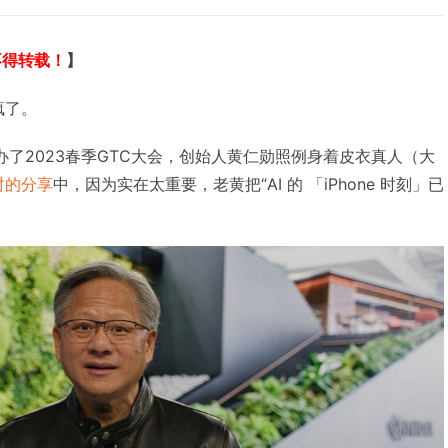
不得转载！
】
疯了。
办了2023春季GTC大会，创始人黄仁勋照例身着皮衣真人（大
时的分享
中，因为实在太重要，老黄把“AI 的 「iPhone 时刻」已
。