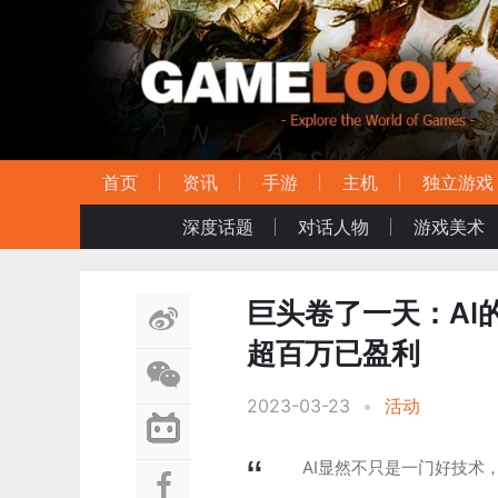
首页
资讯
手游
主机
独立游戏
深度话题
对话人物
游戏美术
巨头卷了一天：AI的i
超百万已盈利
2023-03-23
•
活动
AI显然不只是一门好技术