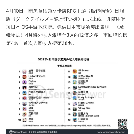
4月10日，暗黑童话题材卡牌RPG手游《魔镜物语》日服
版《ダークテイルズ～鏡と狂い姫》正式上线，并随即登
顶日本iOS手游下载榜。凭借日本市场的突出表现，《魔
镜物语》4月海外收入激增至3月的12倍之多，重回增长榜
第4名，首次入围收入榜第28名。