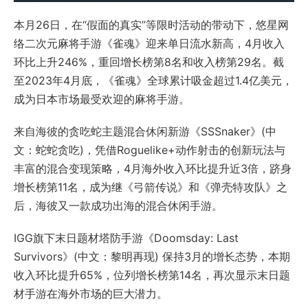
本月26日，在“假面的真实”等限时活动的带动下，悠星网
络二次元麻将手游《雀魂》迎来单日流水新高，4月收入
环比上升246%，重回增长榜第8名和收入榜第29名。截
至2023年4月底，《雀魂》全球累计吸金超过1.4亿美元，
成为日本市场最受欢迎的麻将手游。
来自海彼的贪吃蛇主题混合休闲新游《SSSnaker》(中
文：蛇蛇贪吃)，凭借Roguelike+动作射击的创新玩法与
丰富的混合变现策略，4月海外收入环比提升近3倍，跻身
增长榜第11名，成为继《弓箭传说》和《弹壳特攻队》之
后，海彼又一款成功出海的混合休闲手游。
IGG旗下末日题材塔防手游《Doomsday: Last
Survivors》(中文：黎明再现) 保持3月的增长态势，本期
收入环比提升65%，位列增长榜第14名，再次显示末日题
材手游在海外市场的巨大潜力。