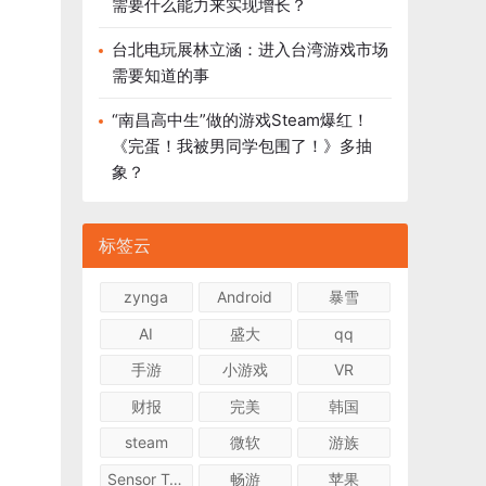
需要什么能力来实现增长？
台北电玩展林立涵：进入台湾游戏市场
需要知道的事
“南昌高中生”做的游戏Steam爆红！
《完蛋！我被男同学包围了！》多抽
象？
标签云
zynga
Android
暴雪
AI
盛大
qq
手游
小游戏
VR
财报
完美
韩国
steam
微软
游族
Sensor Tower
畅游
苹果