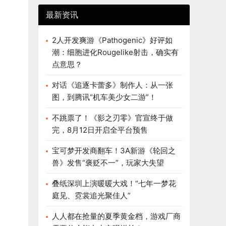
最新资讯
2人开发爽游《Pathogenic》好评如
潮：细胞进化Rougelike射击，确实有
点意思？
对话《追逐卡蕾多》制作人：从一张
图，到腾讯“机车美少女二游”！
不跳票了！《影之刃零》官宣终于做
完，8月12日开启全平台预售
宝可梦开发商翻车！3A新游《轮回之
兽》发售“褒贬不一”，玩家大失望
叠纸深圳上演暖暖大戏！“七年一梦花
庭见、霓裳追光聚佳人”
人人都在抢量的夏季黄金档，游戏厂商