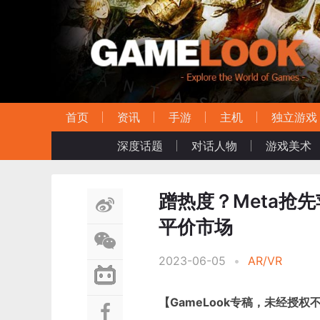
首页
资讯
手游
主机
独立游戏
深度话题
对话人物
游戏美术
蹭热度？Meta抢先
平价市场
2023-06-05
•
AR/VR
【GameLook专稿，未经授权