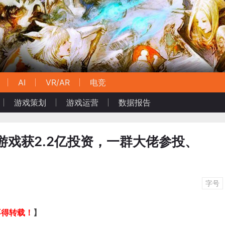
AI
VR/AR
电竞
游戏策划
游戏运营
数据报告
游戏获2.2亿投资，一群大佬参投、
字号
不得转载！
】