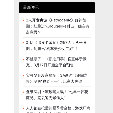
最新资讯
2人开发爽游《Pathogenic》好评如
潮：细胞进化Rougelike射击，确实有
点意思？
对话《追逐卡蕾多》制作人：从一张
图，到腾讯“机车美少女二游”！
不跳票了！《影之刃零》官宣终于做
完，8月12日开启全平台预售
宝可梦开发商翻车！3A新游《轮回之
兽》发售“褒贬不一”，玩家大失望
叠纸深圳上演暖暖大戏！“七年一梦花
庭见、霓裳追光聚佳人”
人人都在抢量的夏季黄金档，游戏厂商