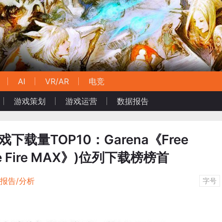
AI
VR/AR
电竞
游戏策划
游戏运营
数据报告
载量TOP10：Garena《Free
e Fire MAX》)位列下载榜榜首
报告/分析
字号