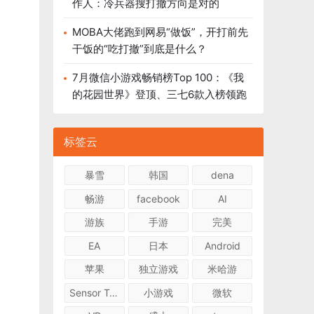
作人：冷兵器搜打撤方向是对的
MOBA大佬跑到网易“做饭”，开打前先
干饭的“吃打撤”到底是什么？
7月微信小游戏畅销榜Top 100：《我
的花园世界》登顶、三七6款入榜领跑
标签云
暴雪
韩国
dena
畅游
facebook
AI
游族
手游
完美
EA
日本
Android
苹果
独立游戏
米哈游
Sensor Tower
小游戏
微软