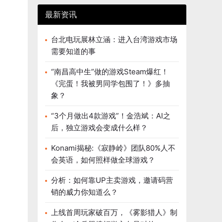
最新资讯
台北电玩展林立涵：进入台湾游戏市场
需要知道的事
“南昌高中生”做的游戏Steam爆红！
《完蛋！我被男同学包围了！》多抽
象？
“3个月做出4款游戏”！金浩斌：AI之
后，独立游戏会变成什么样？
Konami揭秘:《寂静岭》团队80%人不
会英语，如何照样做全球游戏？
分析：如何靠UP主卖游戏，邀请码营
销的威力你知道么？
上线首周玩家破百万，《雾影猎人》制