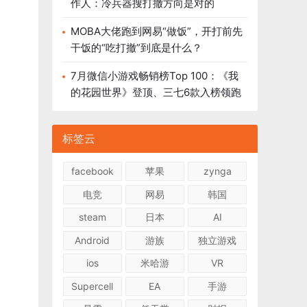
作人：冷兵器搜打撤方向是对的
MOBA大佬跑到网易“做饭”，开打前先
干饭的“吃打撤”到底是什么？
7月微信小游戏畅销榜Top 100：《我
的花园世界》登顶、三七6款入榜领跑
标签云
facebook
苹果
zynga
电竞
网易
韩国
steam
日本
AI
Android
游族
独立游戏
ios
米哈游
VR
Supercell
EA
手游