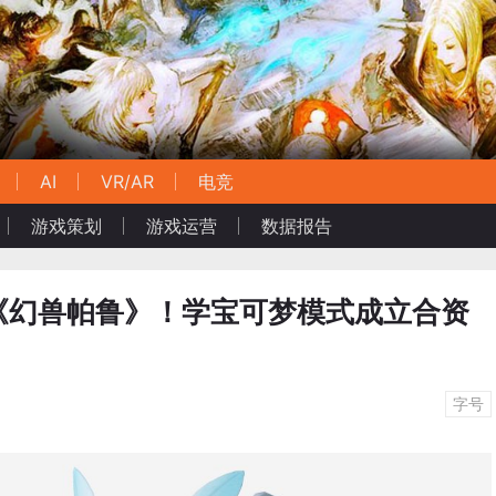
AI
VR/AR
电竞
游戏策划
游戏运营
数据报告
《幻兽帕鲁》！学宝可梦模式成立合资
字号