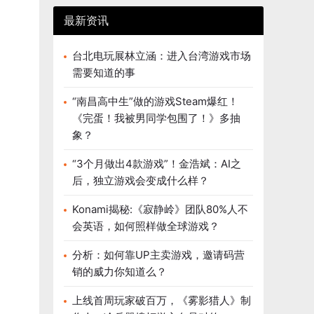
最新资讯
台北电玩展林立涵：进入台湾游戏市场
需要知道的事
“南昌高中生”做的游戏Steam爆红！
《完蛋！我被男同学包围了！》多抽
象？
“3个月做出4款游戏”！金浩斌：AI之
后，独立游戏会变成什么样？
Konami揭秘:《寂静岭》团队80%人不
会英语，如何照样做全球游戏？
分析：如何靠UP主卖游戏，邀请码营
销的威力你知道么？
上线首周玩家破百万，《雾影猎人》制