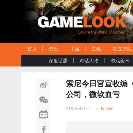
首页
资讯
手游
主机
独立游戏
深度话题
对话人物
游戏美术
索尼今日官宣收编
公司，微软血亏
2024-07-11
•
News