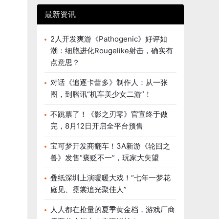
最新资讯
2人开发爽游《Pathogenic》好评如
潮：细胞进化Rougelike射击，确实有
点意思？
对话《追逐卡蕾多》制作人：从一张
图，到腾讯“机车美少女二游”！
不跳票了！《影之刃零》官宣终于做
完，8月12日开启全平台预售
宝可梦开发商翻车！3A新游《轮回之
兽》发售“褒贬不一”，玩家大失望
叠纸深圳上演暖暖大戏！“七年一梦花
庭见、霓裳追光聚佳人”
人人都在抢量的夏季黄金档，游戏厂商