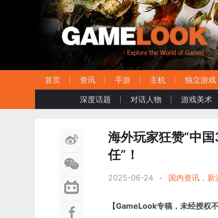
首页
资讯
手游
主机
独立游戏
深度话题
对话人物
游戏美术
海外玩家狂赞“中国
任”！
2025-06-24
•
国内资讯
，
新
【GameLook专稿，未经授权