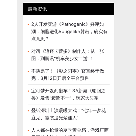
最新资讯
2人开发爽游《Pathogenic》好评如
潮：细胞进化Rougelike射击，确实有
点意思？
对话《追逐卡蕾多》制作人：从一张
图，到腾讯“机车美少女二游”！
不跳票了！《影之刃零》官宣终于做
完，8月12日开启全平台预售
宝可梦开发商翻车！3A新游《轮回之
兽》发售“褒贬不一”，玩家大失望
叠纸深圳上演暖暖大戏！“七年一梦花
庭见、霓裳追光聚佳人”
人人都在抢量的夏季黄金档，游戏厂商