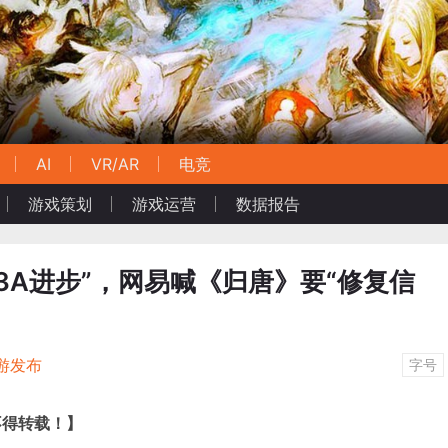
AI
VR/AR
电竞
游戏策划
游戏运营
数据报告
3A进步”，网易喊《归唐》要“修复信
游发布
字号
不得转载！】