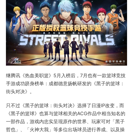
继腾讯《热血美职篮》5月入榜后，7月也有一款篮球竞技
手游成功跻身榜单：成都德意扬帆研发的《黑子的篮球：
街头对决》。
只不过《黑子的篮球：街头对决》选择了日漫IP改变，而
《黑子的篮球》也算与篮球相关的ACG作品中相当知名的
一部作品，游戏内忠实呈现原作的世界、玩家可对「黑子
哲也」、「火神大我」等多位出场球员进行养成、以及操