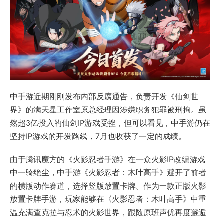
中手游近期刚刚发布内部反腐通告，负责开发《仙剑世
界》的满天星工作室原总经理因涉嫌职务犯罪被刑拘。虽
然超3亿投入的仙剑IP游戏受挫，但可以看见，中手游仍在
坚持IP游戏的开发路线，7月也收获了一定的成绩。
由于腾讯魔方的《火影忍者手游》在一众火影IP改编游戏
中一骑绝尘，中手游《火影忍者：木叶高手》避开了前者
的横版动作赛道，选择竖版放置卡牌。作为一款正版火影
放置卡牌手游，玩家能够在《火影忍者：木叶高手》中重
温充满查克拉与忍术的火影世界，跟随原班声优再度邂逅