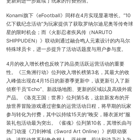
更新则进一步延续了玩家的付费热情。
Konami旗下《eFootball》同样在4月实现显著增长。“10
亿下载纪念活动”为玩家提供了获取罗纳尔迪尼奥等传奇球
星的限时机会；而《火影忍者疾风传（NARUTO
SHIPPUDEN）》联动则通过融合鸣人元素设计的内马尔
特殊球员卡，进一步提升了活动话题度与用户参与度。
4月的收入增长榜也反映了跨品类活跃运营活动的重要
性。《三角洲行动》位列收入增长榜第3名，其最大的收
入峰值出现在4月15日的新赛季更新中，该更新引入了新
侦察干员“Echo”、新战场地图、更新的区域以及高级外观
产品。《洛克王国：世界》位列第5名，这款新发布的开
放世界冒险游戏通过密集的运营活动日程，将早期的玩家
参与转化为付费，其中以持续15天的“晚安，睡衣派对”服
装礼包活动最为突出。《雀魂》位列第10名，其增长由与
热门动漫《刀剑神域（Sword Art Online）》的联动驱
动，该联动将系列角色桐人、亚丝娜、莉法和诗乃引入为