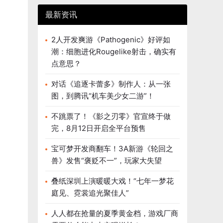
最新资讯
2人开发爽游《Pathogenic》好评如
潮：细胞进化Rougelike射击，确实有
点意思？
对话《追逐卡蕾多》制作人：从一张
图，到腾讯“机车美少女二游”！
不跳票了！《影之刃零》官宣终于做
完，8月12日开启全平台预售
宝可梦开发商翻车！3A新游《轮回之
兽》发售“褒贬不一”，玩家大失望
叠纸深圳上演暖暖大戏！“七年一梦花
庭见、霓裳追光聚佳人”
人人都在抢量的夏季黄金档，游戏厂商