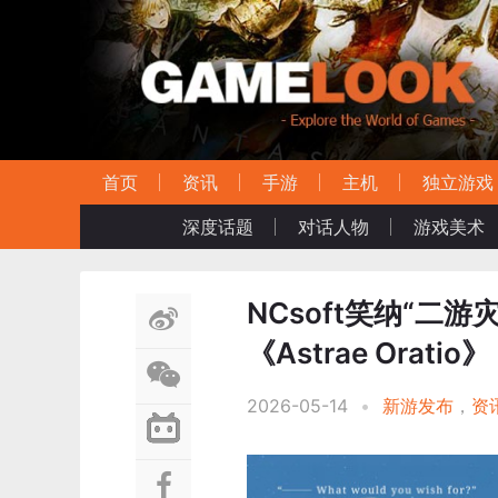
首页
资讯
手游
主机
独立游戏
深度话题
对话人物
游戏美术
NCsoft笑纳“二
《Astrae Oratio》
2026-05-14
•
新游发布
，
资