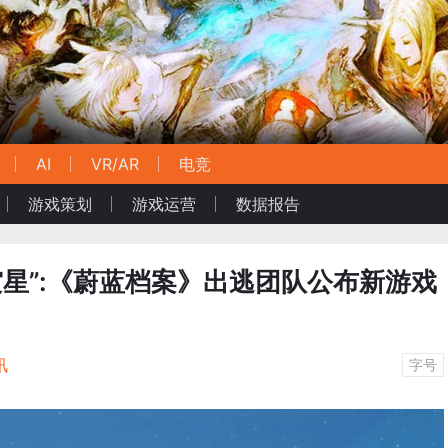
AI
VR/AR
电竞
游戏策划
游戏运营
数据报告
游灾星”:《蔚蓝档案》出逃团队公布新游戏
讯
字号