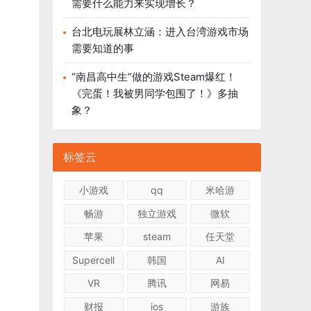
需要什么能力来实现增长？
台北电玩展林立涵：进入台湾游戏市场
需要知道的事
“南昌高中生”做的游戏Steam爆红！
《完蛋！我被男同学包围了！》多抽
象？
标签云
小游戏
qq
米哈游
畅游
独立游戏
微软
苹果
steam
任天堂
Supercell
韩国
AI
VR
腾讯
网易
财报
ios
游族