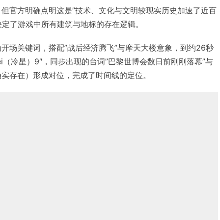
京，但官方明确点明这是”技术、文化与文明较现实历史加速了近百
决定了游戏中所有建筑与地标的存在逻辑。
89″作为开场关键词，搭配”战后经济腾飞”与摩天大楼意象，到约26秒
eisei（冷星）9″，同步出现的台词”巴黎世博会数日前刚刚落幕”与
会确实存在）形成对位，完成了时间线的定位。