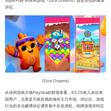
SuperPlay 的休闲游戏《Dice Dreams》提起类似的集体
诉讼。
《Dice Dreams》
从休闲游戏大佬Playtika的财报来看，63.2%收入来自美
国用户，北美是不能忽视的海外主力市场。但以往，游戏
行业的非法赌博诉讼通常集中在老虎机、纸牌游戏等特定