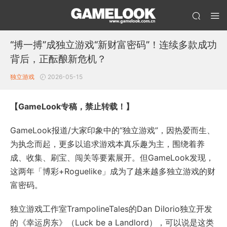
“搏一搏”成独立游戏“新财富密码”！连续多款成功
背后，正酝酿新危机？
独立游戏
2026-05-15
【GameLook专稿，禁止转载！】
GameLook报道/大家印象中的“独立游戏”，因热爱而生、
为执念而起，更多以追求游戏本真乐趣为主，围绕着养
成、收集、刷宝、闯关等要素展开。但GameLook发现，
这两年「博彩+Roguelike」成为了越来越多独立游戏的财
富密码。
独立游戏工作室TrampolineTales的Dan DiIorio独立开发
的《幸运房东》（Luck be a Landlord），可以说是这类