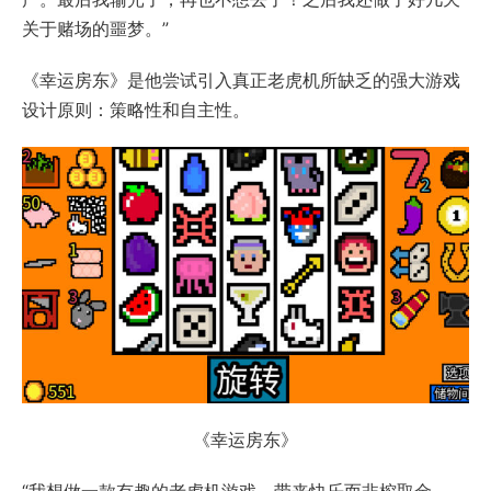
关于赌场的噩梦。”
《幸运房东》是他尝试引入真正老虎机所缺乏的强大游戏
设计原则：策略性和自主性。
《幸运房东》
“我想做一款有趣的老虎机游戏，带来快乐而非榨取金