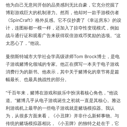
他为自己无意间开创的品类感到无比自豪，它充分挖掘了
博彩游戏巨大的机制潜力。然而，他却对一款手游模仿者
《SpinCraft》格外反感。它不仅抄袭了《幸运房东》的设
计，连图标都一模一样，还加入了掠夺性变现模式，例如
战斗通行证和观看广告来获得双倍游戏币奖励的选项。“这
太恶心了，”他说。
曼彻斯特城市大学社会学高级讲师Tom Brock博士，是电
子游戏赌博化领域的专家。他正在撰写一本关于电子游戏
消费行为的新书。他表示，其中关于赌博化的章节将是篇
幅最长、也最具挑战性的部分。
“千百年来，赌博在游戏和娱乐中扮演着核心角色，”他说
道。“赌博几乎从电子游戏诞生之初就一直是其核心。
雅达
利游戏机
上最早的一些电子游戏就是赌场模拟器。我认
为，从很多方面来看，《小丑牌》并非什么新鲜事物。与
传统的赌场模拟器相比，《小丑牌》的独特之处在于，它