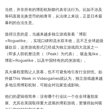
当然，并非所有的博彩机制都代表非法行为。比如不涉及
筹码直接兑换货币的柏青哥，从法律上来说，正是日本最
暴利的合法生意。
值得注意的是，当越来越多独立游戏靠着「博彩
+Roguelike」，实现口碑和流水双丰收，且不乏全球超级
爆款后，这类游戏形式已经成为独立游戏四大流派之一
（即多人联机整活类（《Peak》为代表）、吸血鬼like，
博彩+Roguelike，以及中国特有的武侠游戏）。
其火爆程度既让人羡慕，也不可避免地引发行业担忧。如
外媒This Week in Videogames就认为，独立游戏越来越
多地沿用博彩机制，可能会对玩家造成影响。
他们的逻辑很简单：没有哪个行业比一个在全球蓬勃发
展、尤其在美国取得重大进展的博彩游戏，更懂得如何吸