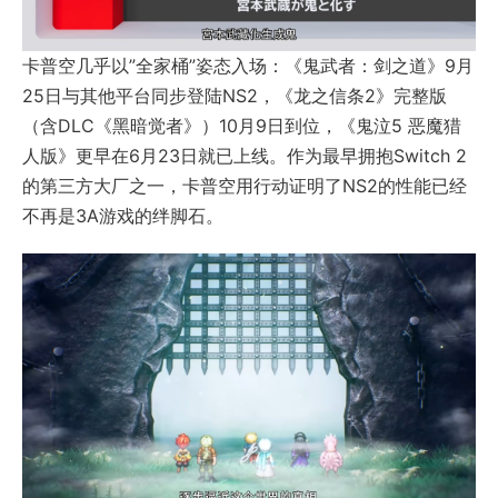
卡普空几乎以”全家桶”姿态入场：《鬼武者：剑之道》9月
25日与其他平台同步登陆NS2，《龙之信条2》完整版
（含DLC《黑暗觉者》）10月9日到位，《鬼泣5 恶魔猎
人版》更早在6月23日就已上线。作为最早拥抱Switch 2
的第三方大厂之一，卡普空用行动证明了NS2的性能已经
不再是3A游戏的绊脚石。