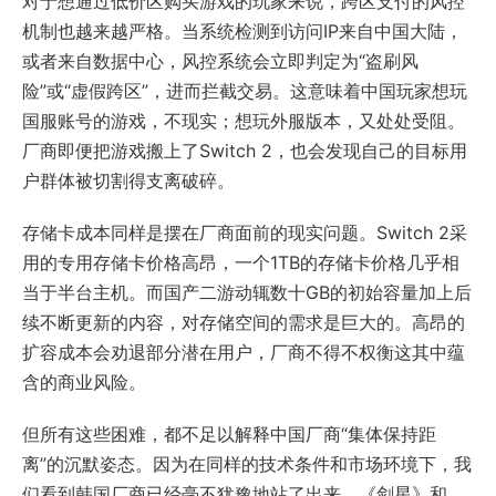
对于想通过低价区购买游戏的玩家来说，跨区支付的风控
机制也越来越严格。当系统检测到访问IP来自中国大陆，
或者来自数据中心，风控系统会立即判定为“盗刷风
险”或“虚假跨区”，进而拦截交易。这意味着中国玩家想玩
国服账号的游戏，不现实；想玩外服版本，又处处受阻。
厂商即便把游戏搬上了Switch 2，也会发现自己的目标用
户群体被切割得支离破碎。
存储卡成本同样是摆在厂商面前的现实问题。Switch 2采
用的专用存储卡价格高昂，一个1TB的存储卡价格几乎相
当于半台主机。而国产二游动辄数十GB的初始容量加上后
续不断更新的内容，对存储空间的需求是巨大的。高昂的
扩容成本会劝退部分潜在用户，厂商不得不权衡这其中蕴
含的商业风险。
但所有这些困难，都不足以解释中国厂商“集体保持距
离”的沉默姿态。因为在同样的技术条件和市场环境下，我
们看到韩国厂商已经毫不犹豫地站了出来。《剑星》和