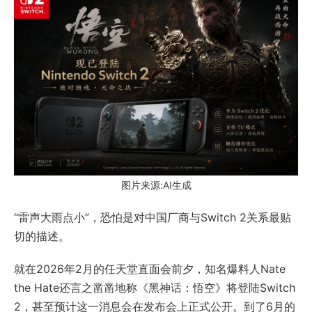
图片来源:AI生成
“雷声大雨点小”，恐怕是对中国厂商与Switch 2关系最贴
切的描述。
就在2026年2月的任天堂直面会前夕，知名爆料人Nate
the Hate还言之凿凿地称《黑神话：悟空》将登陆Switch
2，甚至预计这一消息会在发布会上正式公开。到了6月的