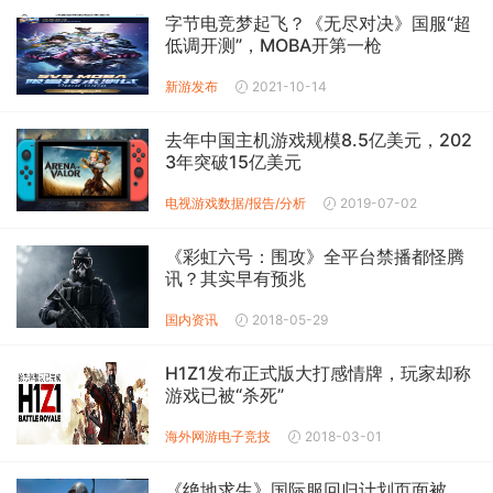
字节电竞梦起飞？《无尽对决》国服“超
低调开测”，MOBA开第一枪
新游发布
2021-10-14
去年中国主机游戏规模8.5亿美元，202
3年突破15亿美元
电视游戏数据/报告/分析
2019-07-02
《彩虹六号：围攻》全平台禁播都怪腾
讯？其实早有预兆
国内资讯
2018-05-29
H1Z1发布正式版大打感情牌，玩家却称
游戏已被“杀死”
海外网游
电子竞技
2018-03-01
《绝地求生》国际服回归计划页面被