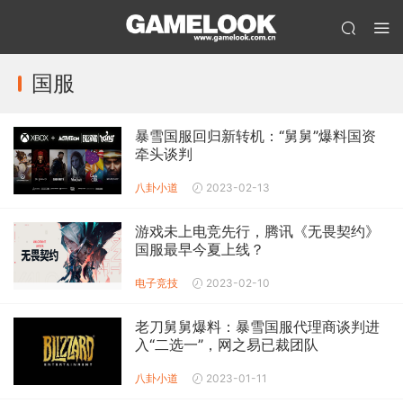
国服
暴雪国服回归新转机：“舅舅”爆料国资
牵头谈判
八卦小道
2023-02-13
游戏未上电竞先行，腾讯《无畏契约》
国服最早今夏上线？
电子竞技
2023-02-10
老刀舅舅爆料：暴雪国服代理商谈判进
入“二选一”，网之易已裁团队
八卦小道
2023-01-11