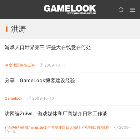
洪涛
游戏人口世界第三 评盛大在线意在何处
深度话题
热辣点评
2009-10-11
分享：GameLook博客建设经验
Gamelook
2009-10-10
访网编Zuiwl：游戏媒体和厂商媒介日常工作谈
产品网站/商城/minisite
媒介与测评
对话人物
社区营销/口碑/炒作
2009-
10-10