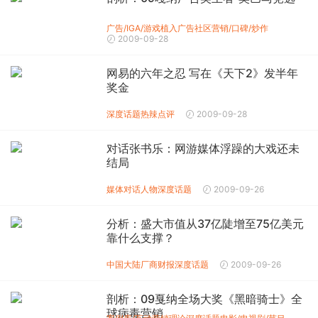
广告/IGA/游戏植入广告
社区营销/口碑/炒作
2009-09-28
网易的六年之忍 写在《天下2》发半年
奖金
深度话题
热辣点评
2009-09-28
对话张书乐：网游媒体浮躁的大戏还未
结局
媒体
对话人物
深度话题
2009-09-26
分析：盛大市值从37亿陡增至75亿美元
靠什么支撑？
中国大陆厂商财报
深度话题
2009-09-26
剖析：09戛纳全场大奖《黑暗骑士》全
球病毒营销