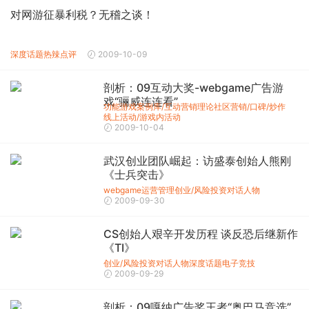
对网游征暴利税？无稽之谈！
深度话题
热辣点评
2009-10-09
剖析：09互动大奖-webgame广告游
戏“骊威连连看”
功能游戏
案例库/互动营销理论
社区营销/口碑/炒作
线上活动/游戏内活动
2009-10-04
武汉创业团队崛起：访盛泰创始人熊刚
《士兵突击》
webgame运营管理
创业/风险投资
对话人物
2009-09-30
CS创始人艰辛开发历程 谈反恐后继新作
《TI》
创业/风险投资
对话人物
深度话题
电子竞技
2009-09-29
剖析：09嘎纳广告奖王者“奥巴马竞选”