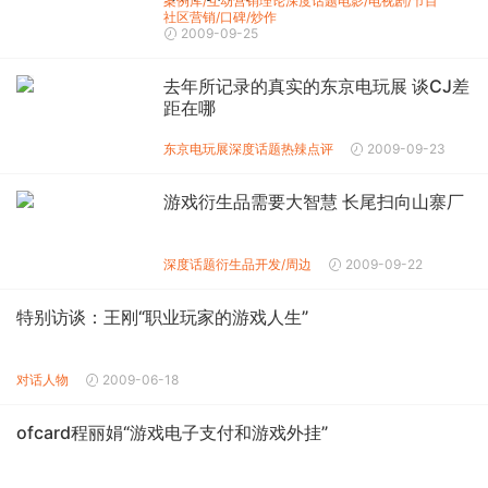
案例库/互动营销理论
深度话题
电影/电视剧/节目
社区营销/口碑/炒作
2009-09-25
去年所记录的真实的东京电玩展 谈CJ差
距在哪
东京电玩展
深度话题
热辣点评
2009-09-23
游戏衍生品需要大智慧 长尾扫向山寨厂
深度话题
衍生品开发/周边
2009-09-22
特别访谈：王刚“职业玩家的游戏人生”
对话人物
2009-06-18
ofcard程丽娟“游戏电子支付和游戏外挂”