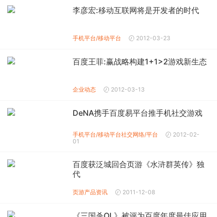
李彦宏:移动互联网将是开发者的时代
手机平台/移动平台
2012-03-23
百度王菲:赢战略构建1+1>2游戏新生态
企业动态
2012-03-13
DeNA携手百度易平台推手机社交游戏
手机平台/移动平台
社交网络/平台
2012-02-
01
百度获泛城回合页游《水浒群英传》独
代
页游产品资讯
2011-12-08
《三国杀OL》被评为百度年度最佳应用