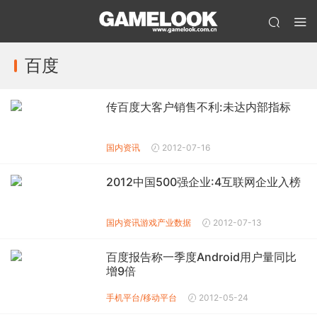
百度
传百度大客户销售不利:未达内部指标
国内资讯
2012-07-16
2012中国500强企业:4互联网企业入榜
国内资讯
游戏产业数据
2012-07-13
百度报告称一季度Android用户量同比
增9倍
手机平台/移动平台
2012-05-24