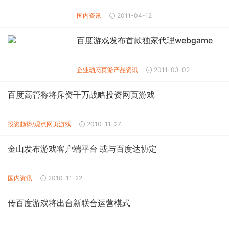
国内资讯
2011-04-12
百度游戏发布首款独家代理webgame
企业动态
页游产品资讯
2011-03-02
百度高管称将斥资千万战略投资网页游戏
投资趋势/观点
网页游戏
2010-11-27
金山发布游戏客户端平台 或与百度达协定
国内资讯
2010-11-22
传百度游戏将出台新联合运营模式