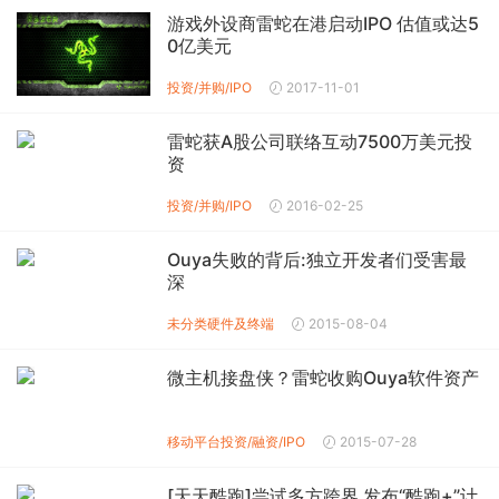
游戏外设商雷蛇在港启动IPO 估值或达5
0亿美元
投资/并购/IPO
2017-11-01
雷蛇获A股公司联络互动7500万美元投
资
投资/并购/IPO
2016-02-25
Ouya失败的背后:独立开发者们受害最
深
未分类
硬件及终端
2015-08-04
微主机接盘侠？雷蛇收购Ouya软件资产
移动平台投资/融资/IPO
2015-07-28
[天天酷跑]尝试多方跨界 发布“酷跑+”计