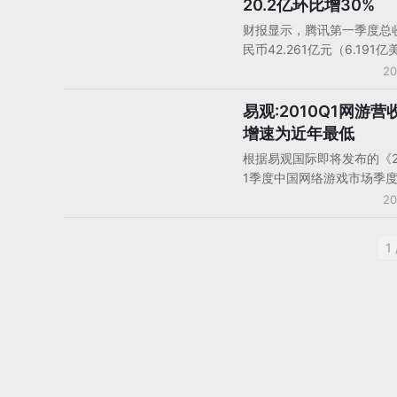
20.2亿环比增30%
2009Q1进入平稳发展期。
财报显示，腾讯第一季度总
民币42.261亿元（6.191亿
比上一季度增长14.6%，比
20
增长68.7%。公司权益持有
利为人民币17.832亿元（2.
易观:2010Q1网游营
投行报告/投资评级
元），比上一季度增长18.3
增速为近年最低
年同期增长72.2%。网络游
根据易观国际即将发布的《2
上一季度增长30.1%，达到
1季度中国网络游戏市场季
20.236亿元
数据显示，2010年第1季度
20
游戏市场收入规模达78.19
比增长达4.1%，增长放缓
1 
点。2010年第1季度中国网
场收入规模达78.19亿元，
力为第一梯队厂商，腾讯、
及其他厂商。