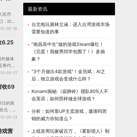
》营收约
最新资讯
征途》约
人民币
元)，比去
台北电玩展林立涵：进入台湾游戏市场
一季度增长
10-05-18
需要知道的事
利润为人民
美元)，比
6.25
“南昌高中生”做的游戏Steam爆红！
一季度下
《完蛋！我被男同学包围了！》多抽
国外媒体
象？
证券代
“3个月做出4款游戏”！金浩斌：AI之
3月31
10-05-17
后，独立游戏会变成什么样？
审计财报。
度总营收
营收69
Konami揭秘:《寂静岭》团队80%人不
160万美
会英语，如何照样做全球游戏？
%，同比增
1日的第
.052亿
亿欧元，同
分析：如何靠UP主卖游戏，邀请码营
比上一季
6亿欧
10-05-13
销的威力你知道么？
3%。
同比增长
6欧元。
游戏营
上线首周玩家破百万，《雾影猎人》制
，截至发