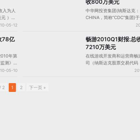
收800万美元
稿时其股价为18.50欧元，
收入为人
中华网投资集团(纳斯达克：
227亿欧元。
美元 ），
CHINA，简称“CDC”集团
去年同期
了其截至3月31日的2010
10-05-12
20
人应占盈
的财务报告。相关详情如下
612亿美
一季度，中华网投资集团旗下
收78亿
畅游2010Q1财报:总
中国大陆厂商财报
%，比去
游戏部门符合美国通用会计
7210万美元
戏收入比
入为800万美元，去年同期则
010年第
在线游戏开发商和运营商畅
人民币
万美元;经调整的税息折旧
度监测》
司（纳斯达克股票交易代码
润为120万美元，去年同期
中国网络
CYOU）今天公布了截至20
10-05-10
20
美元。
亿元，环
31日的未经审计的第一季度
至近年最低
总收入达到了创纪录的7,21
/ 2
1
2
下一页 »
络游戏市
环比增长2%，同比增长17
主要推动
达到了创纪录的3,970万美
盛大，以
的平均每活跃付费用户贡献
入（ARPU）为201元人民
长2%，同比增长12%