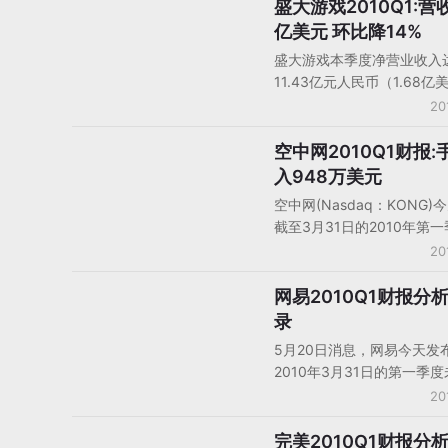
后出席了财报电话会议。
盛大游戏2010Q1:营收
中国大陆厂商财报
亿美元 环比降14%
盛大游戏本季度净营业收入
11.43亿元人民币（1.68亿
较去年同期增长10%，较上
20
14%。大型多人角色扮演类
（MMORPG）业务的净营
空中网2010Q1财报:
中国大陆厂商财报
10.23亿元人民币（1.50
入948万美元
较去年同期增长8%，较上
空中网(Nasdaq：KONG
19%； MMORPG活跃付费
截至3月31日的2010年第
（APA）季度增长2%至962
审计财报。报告显示，空中网
20
MMORPG每个活跃付费用
第一季度净利润为317万美元
月贡献的收入（ARPU）季
年第一季度为252万美元；
网易2010Q1财报分
中国大陆厂商财报
21%至35.4元人民币。
2010年第一季度收入为4,0
录
元。空中网第一季度无线游
5月20日消息，网易今天发
入为948万美元，同比增长9
2010年3月31日的第一季
上一季度增长29%
财报。报告显示，网易第一
20
入为12亿元人民币（1.75
净利润为4.52亿元人民币（6
完美2010Q1财报分
中国大陆厂商财报