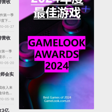
游营收
软件第一季
季度下降
4%，净利
10-05-27
%。金山软
7亿元，较
游营收
，较09
。
公布第一季
显示，网
，同比增
10-05-20
52亿元，
度在线游
析师会实
亿美
基本与上
成收入来
4亿元，
途绿色版
《万王之
10-05-18
才能体现
两款主打
收3亿