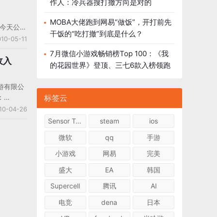
作人：冷兵器搜打撤方向是对的
公司市值
MOBA大佬跑到网易“做饭”，开打前先
)于今天公布
干饭的“吃打撤”到底是什么？
年第一季度
10-05-11
：今年第
7月微信小游戏畅销榜Top 100：《我
的CDC
收入
的花园世界》登顶、三七6款入榜领跑
准则的收
为630
游有限公
及摊销前利
：
标签云
则为90万
10年3月
10-04-26
财报。
Sensor Tower
steam
ios
0万美元，
微软
qq
手游
%，净利润
元，游戏
小游戏
网易
完美
的季度收
盛大
EA
韩国
币，环比增
Supercell
腾讯
AI
电竞
dena
日本