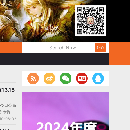
Go
13.18
A）今日公布
务报告。
营业收入
10-06-02
%， 较上