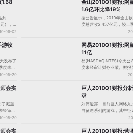
季度下降13%。
1.68
金山2010Q1财报:网
中国大陆厂商财报
1.6亿环比降19%
达到
据公告显示，2010年金山
美元），
度总营收2.457亿元，较上
季度下降
了18%，较去年同期增长了
10-06-02
20
游戏
润8970万元，同比下降11
业收入为
件第一季度网游营收为1.61
手游收
网易2010Q1财报:网
中国大陆厂商财报
亿美元），
上一季度的2亿元下降了19%
11亿
季度下降
年同期的1.628亿元下降1%
)今天发布了
易(NASDAQ:NTES)今天
用户
一季度未经
度未经审计财务业绩。财报
万；
2010年
易第一季度总收入达12亿元
10-05-20
20
户平均每
，2009
长54%；期内实现净利润4.
度下降
空中网
同比增长8%。 网易第一季
析师会实
巨人2010Q1财报分
中国大陆厂商财报
64万美
戏服务收入达11亿元（1.59
录
戏服务收
元），上一季度为11亿元，
布了截至
刘伟透露，目前巨人网络九
2%，比
一季度持平。去年同期为7.2
度未经审计
自征途系列的游戏，其中征
同比增长50%
季度总收
大概占四分之一，她表示，
10-05-20
20
亿美元），
王》收入要在第三、四季度
,630万
出来。照此算法，巨人网络
析师会实
巨人2010Q1财报:营
中国大陆厂商财报