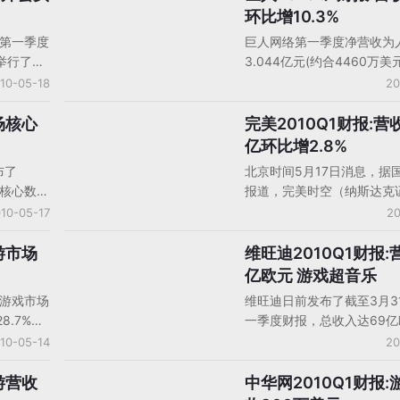
午九点至
游戏《征途》和《绿色征途
环比增10.3%
报电话会
为2.736亿元，其中《绿色
年第一季度
巨人网络第一季度净营收为
点问题回
为6800万元。
举行了分
3.044亿元(约合4460万美
官包括网
O池宇峰
年同期下滑18.5％，比上
10-05-18
20
活。
分析师提
10.3％；归属于股东的净
币1.852亿元(约合2710万
场核心
完美2010Q1财报:营收
中国大陆厂商财报
少游戏中
去年同期下滑20.1％，比上
亿环比增2.8%
世界2》
滑6.3％。
布了
北京时间5月17日消息，据
戏的收入
戏核心数
报道，完美时空（纳斯达克
们的主要
季度中国
码：PWRD）周一发布了截至
10-05-17
20
命周期，
，环比增
日的2010年第一季度未经
的营收增
讯月度覆盖
财报显示，完美时空第一季
游市场
维旺迪2010Q1财报:
欧美厂商财报
命。《神
规模达到
为人民币6.250亿元（约合9
亿欧元 游戏超音乐
，《梦幻
续扩大，
元），比上一季度增长2.8
再加上我
络游戏市场
维旺迪日前发布了截至3月3
预计，未来
长47.0%；净利润为人民币3
心今年下
8.7%，
一季度财报，总收入达69
爆。
元（约合4470万美元），
年下半
比增长6％。其中净收入7.3
10-05-14
20
度增长12.7%，同比增长40.
所回升。
元，较去年的6.49亿欧元
起，网络
13.4％，相当于每股增长0.
游营收
中华网2010Q1财报:
中国大陆厂商财报
并在
本季公司股票上涨超过3％