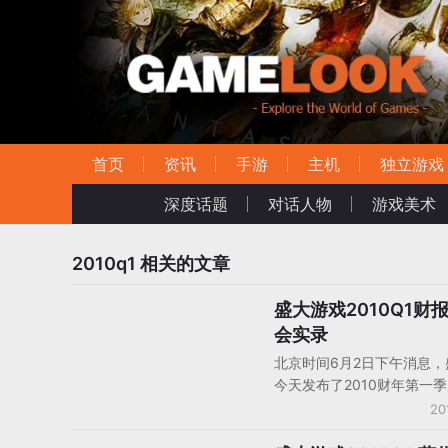
首页
资讯
手游
主机
独立游戏
深度话题
对话人物
游戏美术
2010q1
相关的文章
盛大游戏2010Q1财
中国大陆厂商财报
会实录
北京时间6月2日下午消息，
今天发布了2010财年第一
随后包括董事长兼CEO谭群
20
财务官魏诚枢在内的盛大游