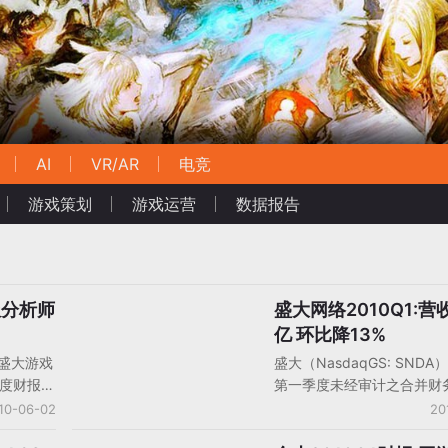
AI
VR/AR
电竞
游戏策划
游戏运营
数据报告
报分析师
盛大网络2010Q1:营收
中国大陆厂商财报
亿 环比降13%
盛大游戏
盛大（NasdaqGS: SND
季度财报，
第一季度未经审计之合并财
钊、首席
财报显示，盛大第一季度净
10-06-02
20
戏高管随
为13.18亿元，同比增长19