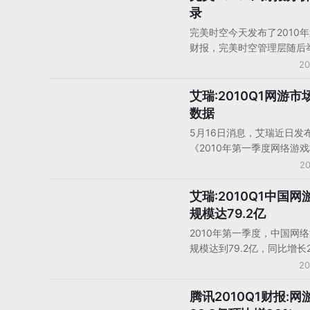
美元）。随后于北京时间上
录
十点，网易管理层召开了财
完美时空今天发布了2010
议，解读财报要点，并就热
财报，完美时空管理层随后
答了分析师的提问。与会高
析师电话会议。完美时空CE
20
易CEO丁磊和代理CFO蔡安
和CFO刘永基出席并回答了
问。
艾瑞:2010Q1网游市
未分类
刘永基：我们第二季度将减
数据
的收费活动，尤其是《完美
5月16日消息，艾瑞近日发
和《诛仙》。因此这两款游
《2010年第一季度网络游
在第二季度会略有下降，我
据》，报告数据显示，第一
20
目的是延长这两款游戏的生
网络游戏市场发展节奏放缓
我们追求获得长期、可持续
长率为9.1%。 六家游戏资
艾瑞:2010Q1中国网
游戏产业数据
长，来维持这两款游戏的寿
人数破千万。网页游戏市场
规模达79.2亿
鬼传奇》取得了稳定的增长
5.7亿元，所占市场份额继
诛仙》的营收也将会反弹，
2010年第一季度，中国网
其收入比例占7.2%。艾瑞
们发布的新游戏，我们有信
规模达到79.2亿，同比增长2
两年网页游戏市场会更加火
半年将保持稳定的增长。
环比增长9.1%。相比2009
20
年，网游市场规模增长率有
艾瑞分析认为，从2007Q3
腾讯2010Q1财报:网
中国大陆厂商财报
游戏市场增长节奏逐渐放缓