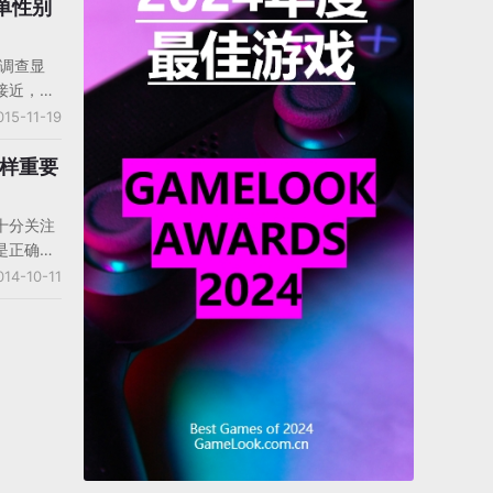
频率会对
单性别
外29%
满意度，
的调查显
心的问题
接近，男
着游戏内
015-11-19
传统市场
不过，在
一样重要
然可以看
数据公司
十分关注
00万免
是正确
，在有些
用户在第
014-10-11
家属于同
日留存能
游戏的玩
的成绩，
和体育游
A高级分析
，7日留存和
他给出的