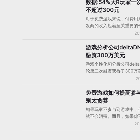
数据:54%大R玩家一
消费者研究
不超过300元
对于免费游戏来说，付费用
发商的收入起着至关重要的
其是大R用户，据数据调研
20
Swrve透露，2016年2月手
转化率为1.9%，而且48%的
游戏分析公司deltaD
投资/并购/IPO
来自于0.19%的玩家。不过
融资300万美元
DeltaDNA最近的报告表示
游戏个性化和分析公司delta
数的大R用户从来不会一次
轮第二次融资获得了300万
300元（50美元）以上。
公司目前的A轮融资已经达到
20
万美元，deltaDNA位于英
堡，此次投资还包括新的投资
免费游戏如何提高参
手机游戏策划
Performance，将为该公
别太贪婪
的主流媒体曝光率。
如果玩家不参与到游戏中，
就不会消费。而且，如果你
什么玩家们会离开游戏的话
20
能与他们建立长期关系。游
就应该告诉玩家可以体验到