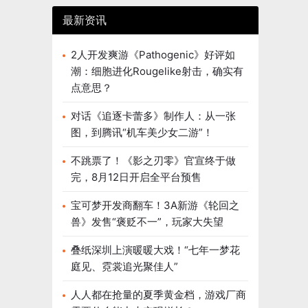
最新资讯
2人开发爽游《Pathogenic》好评如
潮：细胞进化Rougelike射击，确实有
点意思？
对话《追逐卡蕾多》制作人：从一张
图，到腾讯“机车美少女二游”！
不跳票了！《影之刃零》官宣终于做
完，8月12日开启全平台预售
宝可梦开发商翻车！3A新游《轮回之
兽》发售“褒贬不一”，玩家大失望
叠纸深圳上演暖暖大戏！“七年一梦花
庭见、霓裳追光聚佳人”
人人都在抢量的夏季黄金档，游戏厂商