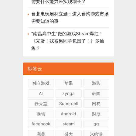
需要什么能力来实现增长？
台北电玩展林立涵：进入台湾游戏市场
需要知道的事
“南昌高中生”做的游戏Steam爆红！
《完蛋！我被男同学包围了！》多抽
象？
标签云
独立游戏
苹果
游族
AI
zynga
韩国
任天堂
Supercell
网易
暴雪
Android
财报
facebook
steam
qq
完美
盛大
米哈游