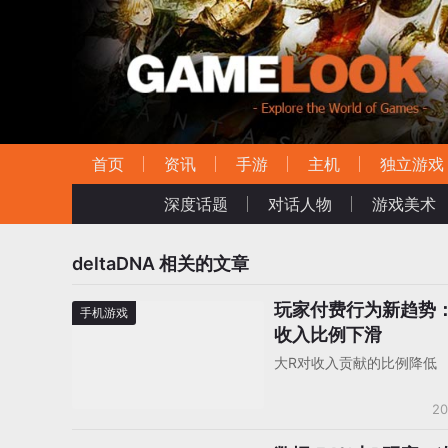
首页
资讯
手游
主机
独立游戏
深度话题
对话人物
游戏美术
deltaDNA
相关的文章
玩家付费行为新趋势
手机游戏
收入比例下滑
大R对收入贡献的比例降低
20