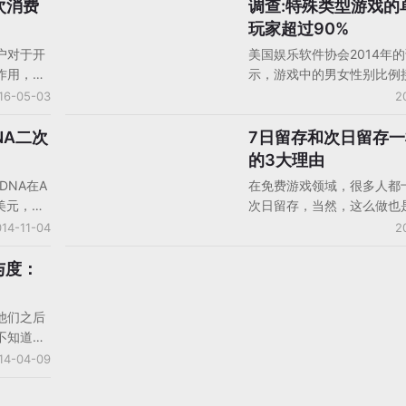
36%的开发商担心增加广告
次消费
调查:特殊类型游戏的
未分类
玩家参与度带来负面影响，另
玩家超过90%
的人表示这样做会影响玩家
户对于开
美国娱乐软件协会2014年
14%的开发商表示他们最担
作用，尤
示，游戏中的男女性别比例
是玩家的流失。
公司
性以52%微弱优势领衔。随
16-05-03
2
游IAP付费
容的多元化和手游的普及，
IAP收入
男性为主的情况已经不再。
NA二次
7日留存和次日留存
人物观点
，
某些游戏类型方面，我们依
的3大理由
，超过半
到清晰的性别差异。最近，
DNA在A
在免费游戏领域，很多人都
性消费
DeltaDNA发布了一份基于9
美元，该
次日留存，当然，这么做也
费手游玩家调查作出的报告
了500
的，第一天之后进入游戏的
14-11-04
2
特殊的游戏类别，90%的玩
国爱丁
二天剩余的并不多，如果次
一个性别，比如解谜和隐藏
者Edge
够达到50%就已经是很不错
与度：
家82%以上都是女性，FPS
司提供更多
而很多游戏的次日留存只在
戏玩家90%以上是男性。
20%-30%左右。deltaDN
他们之后
师Isaac Roseboom表示
不知道为
次日留存一样重要，以下是
，就不可
14-04-09
3个理由：
戏一开始
什么，游