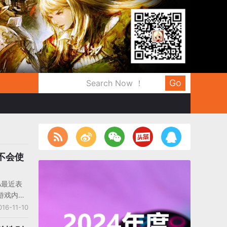
Go
不会使
A最近表
游戏内的
上并不知
016-11-10
果显示，