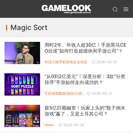
Magic Sort
用时2年、年收入超30亿！手游黑马CE
O自述“如何打造超级休闲手游公司”？
对话人物
手机游戏企业动态
2026-06-10
“从0到2亿美元”！深度分析：3款“分类
排序”手游如何走向成功的？
手机游戏数据/报告/分析
2026-05-21
获5亿巨额融资！玩家上头的“瓶子倒水
游戏”赢了，又是土耳其公司？
News
2026-05-18