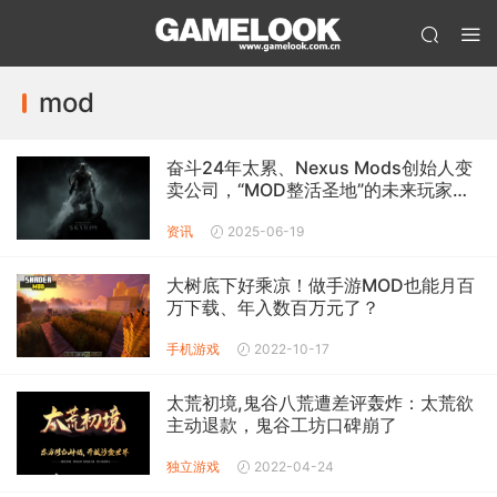
mod
奋斗24年太累、Nexus Mods创始人变
卖公司，“MOD整活圣地”的未来玩家很
担忧？
资讯
2025-06-19
大树底下好乘凉！做手游MOD也能月百
万下载、年入数百万元了？
手机游戏
2022-10-17
太荒初境,鬼谷八荒遭差评轰炸：太荒欲
主动退款，鬼谷工坊口碑崩了
独立游戏
2022-04-24