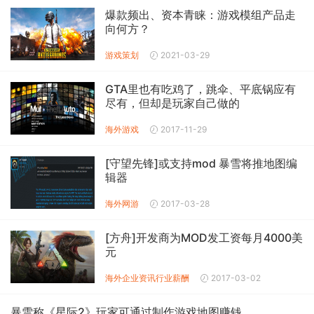
爆款频出、资本青睐：游戏模组产品走
向何方？
游戏策划
2021-03-29
GTA里也有吃鸡了，跳伞、平底锅应有
尽有，但却是玩家自己做的
海外游戏
2017-11-29
[守望先锋]或支持mod 暴雪将推地图编
辑器
海外网游
2017-03-28
[方舟]开发商为MOD发工资每月4000美
元
海外企业资讯
行业薪酬
2017-03-02
暴雪称《星际2》玩家可通过制作游戏地图赚钱