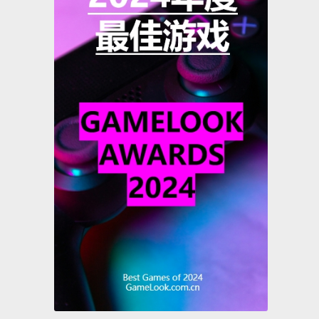
斗士系列
此前，中
EGA合
》