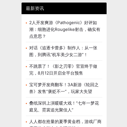
最新资讯
2人开发爽游《Pathogenic》好评如
潮：细胞进化Rougelike射击，确实有
点意思？
对话《追逐卡蕾多》制作人：从一张
图，到腾讯“机车美少女二游”！
不跳票了！《影之刃零》官宣终于做
完，8月12日开启全平台预售
宝可梦开发商翻车！3A新游《轮回之
兽》发售“褒贬不一”，玩家大失望
叠纸深圳上演暖暖大戏！“七年一梦花
庭见、霓裳追光聚佳人”
人人都在抢量的夏季黄金档，游戏厂商