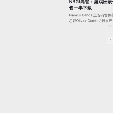
豆人》的一半。
NBGI高管：游戏应
人物观点
售一半下载
Namco Bandai主管销售
总裁Olivier Comte近日
受记者采访时表示，游戏发
20
要尽快找到第二种商业模式
统的游戏零售业。他认为，
2 
必须共同努力，以改变当前
价和销售下滑的势头，而制
商业模式才能拯救日益低迷
业。