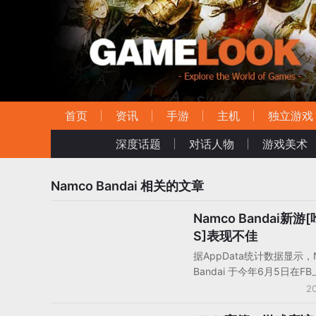
首页
资讯
手游
主机
独立游戏
深度话题
对话人物
游戏美术
Namco Bandai
相关的文章
Namco Bandai新游
社交游戏产品/分析
S]表现不佳
据AppData统计数据显示，N
Bandai 于今年6月5日在F
《吃豆人 S》（Pac-Man 
20
近30万，DAU为1.2万，还