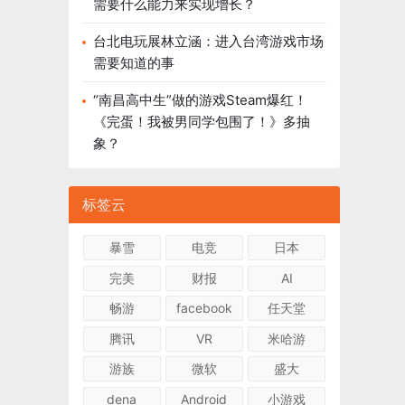
需要什么能力来实现增长？
台北电玩展林立涵：进入台湾游戏市场
需要知道的事
“南昌高中生”做的游戏Steam爆红！
《完蛋！我被男同学包围了！》多抽
象？
标签云
暴雪
电竞
日本
完美
财报
AI
畅游
facebook
任天堂
腾讯
VR
米哈游
游族
微软
盛大
dena
Android
小游戏