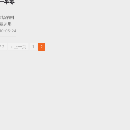
是游戏的实际演示，看来圣
该一半零
新游戏的特色就是格斗了。
国网游公司完美世界宣布与S
和市场的副
作联合开发《圣斗士星矢OL
在巴塞罗那接
行商必须
10-05-24
来挽救传
业界人士
/ 2
« 上一页
1
2
的游戏定
定全新的
的游戏