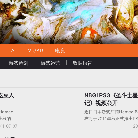
AI
VR/AR
电竞
游戏策划
游戏运营
数据报告
[吃豆人
NBGI PS3《圣斗士
电视游戏产品
记》视频公开
amco
近日日本游戏厂商Namco Ba
B上线的
布将于2011年秋正式推出P
S）MAU接
《圣斗士星矢战记》，同时
11-07-07
20
不到《吃
作的宣传视频。视频中的多