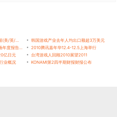
NewZoo:2010.7社交游戏数据(美/英/法/德/比/荷)
韩国游戏产业去年人均出口额超3万美元
文化部《2010年中国网游市场年度报告》
2010腾讯嘉年华12.4-12.5上海举行
20亿日元
台湾游戏人回顾2010展望2011
戏行业概况
KONAMI第2四半期财报财报公布