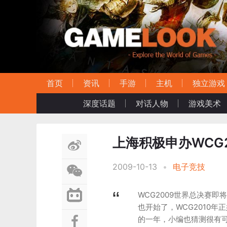
首页
资讯
手游
主机
独立游戏
深度话题
对话人物
游戏美术
上海积极申办WCG
2009-10-13
•
电子竞技
WCG2009世界总决赛即将
也开始了，WCG2010
的一年，小编也猜测很有可