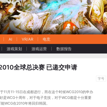
AI
VR/AR
电竞
游戏策划
游戏运营
数据报告
2010全球总决赛 已递交申请
字号
于11月11-15日在成都进行，而在这个时候WCG2010的申办
年正好是WCG十周年，对于电子竞技，对于WCG都是十分重要
能WCG在2010年将回归韩国。