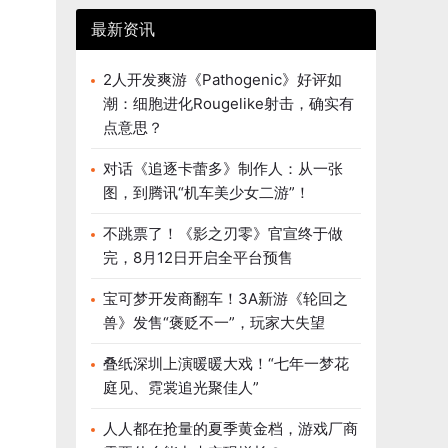
最新资讯
2人开发爽游《Pathogenic》好评如
潮：细胞进化Rougelike射击，确实有
点意思？
对话《追逐卡蕾多》制作人：从一张
图，到腾讯“机车美少女二游”！
不跳票了！《影之刃零》官宣终于做
完，8月12日开启全平台预售
宝可梦开发商翻车！3A新游《轮回之
兽》发售“褒贬不一”，玩家大失望
叠纸深圳上演暖暖大戏！“七年一梦花
庭见、霓裳追光聚佳人”
人人都在抢量的夏季黄金档，游戏厂商