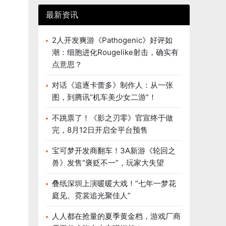
最新资讯
2人开发爽游《Pathogenic》好评如
潮：细胞进化Rougelike射击，确实有
点意思？
对话《追逐卡蕾多》制作人：从一张
图，到腾讯“机车美少女二游”！
不跳票了！《影之刃零》官宣终于做
完，8月12日开启全平台预售
宝可梦开发商翻车！3A新游《轮回之
兽》发售“褒贬不一”，玩家大失望
叠纸深圳上演暖暖大戏！“七年一梦花
庭见、霓裳追光聚佳人”
人人都在抢量的夏季黄金档，游戏厂商