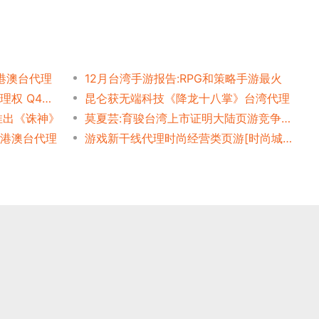
港澳台代理
12月台湾手游报告:RPG和策略手游最火
台湾雷爵获多益网络[神武]代理权 Q4推出
昆仑获无端科技《降龙十八掌》台湾代理
推出《诛神》
莫夏芸:育骏台湾上市证明大陆页游竞争力
]港澳台代理
游戏新干线代理时尚经营类页游[时尚城市]