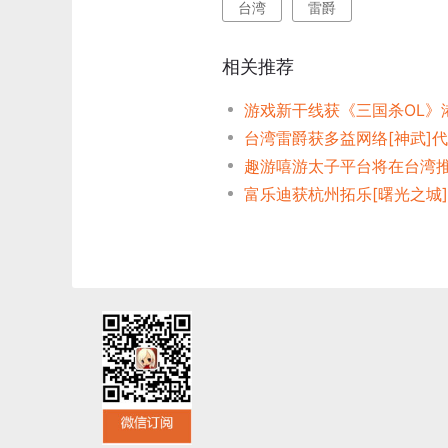
台湾
雷爵
相关推荐
游戏新干线获《三国杀OL》
趣游嘻游太子平台将在台湾
富乐迪获杭州拓乐[曙光之城