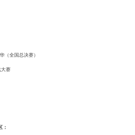
y嘉年华（全国总决赛）
游戏大赛
谈区：