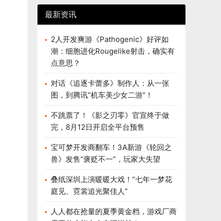
最新资讯
2人开发爽游《Pathogenic》好评如
潮：细胞进化Rougelike射击，确实有
点意思？
对话《追逐卡蕾多》制作人：从一张
图，到腾讯“机车美少女二游”！
不跳票了！《影之刃零》官宣终于做
完，8月12日开启全平台预售
宝可梦开发商翻车！3A新游《轮回之
兽》发售“褒贬不一”，玩家大失望
叠纸深圳上演暖暖大戏！“七年一梦花
庭见、霓裳追光聚佳人”
人人都在抢量的夏季黄金档，游戏厂商