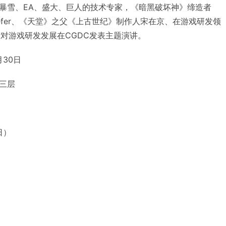
暴雪、EA、盛大、巨人的技术专家，《暗黑破坏神》缔造者
haefer、《天堂》之父《上古世纪》制作人宋在京、在游戏研发领
还将针对游戏研发发展在CGDC发表主题演讲。
月30日
三层
日）
）
）
）