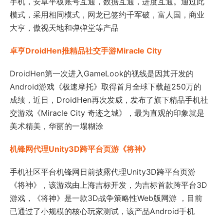
手机，安卓平板账号互通，数据互通，进度互通。通过此
模式，采用相同模式，网龙已签约千军破，富人国，商业
大亨，傲视天地和弹弹堂等产品
卓亨DroidHen推精品社交手游Miracle City
DroidHen第一次进入GameLook的视线是因其开发的
Android游戏《极速摩托》取得首月全球下载超250万的
成绩，近日，DroidHen再次发威，发布了旗下精品手机社
交游戏《Miracle City 奇迹之城》，最为直观的印象就是
美术精美，华丽的一塌糊涂
机锋网代理Unity3D跨平台页游《将神》
手机社区平台机锋网日前披露代理Unity3D跨平台页游
《将神》，该游戏由上海吉标开发，为吉标首款跨平台3D
游戏，《将神》是一款3D战争策略性Web版网游 ，目前
已通过了小规模的核心玩家测试，该产品Android手机