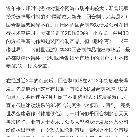
近年来，即时制游戏对整个网游市场冲击较大，新晋玩家
纷纷选择即时制的3D网游成为新宠，回合制，尤其是2D
回合制游戏风光不在。而国内的回合制游戏研发公司在进
行技术突破时，大部分走了2D转3D的一个方式，采用3D
的方式重新制作和包装回合制产品。但《聊个斋》、《王
者世界》、《创世西游》等3D回合制作品推出市场后，最
终都以停运告终。说明回合制细分市场中的用户，并不接
受3D这一技术变革。
在经过近2年的沉寂后，回合制市场在2012年突然迎来爆
发。先是腾讯正式宣布其旗下首款2.5D回合制网游《QQ
仙灵》，并迅速在7月开始了不删档测试；随后畅游正式
宣布代理冰动娱乐的3D回合制网游《桃园》，再到，完美
世界金庸著作《神雕侠侣》，一时间似乎回合制的春天又
再次降临。业内人士表示，众多大型游戏研发及运营公司
纷纷挥出重拳，再次攻入回合制市场，说明这个细分市场