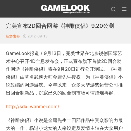
完美宣布2D回合网游《神雕侠侣》9.20公测
新游发布
2012-09-13
GameLook报道 / 9月13日，完美世界在北京锐创国际艺
术中心召开4D全息发布会，正式宣布旗下首款2D回合动
作网游《神雕侠侣》将在9月20日进行公开测试。《神雕
侠侣》由著名武侠大师金庸先生授权，为《神雕侠侣》小
说改编的网游游戏。今年以来，众多大型游戏运营公司推
出回合制新品，沉寂已久的回合制市场可谓烽烟再起。
http://sdxl.wanmei.com/
《神雕侠侣》小说是金庸先生十四部作品中受众影响力最
大的一作，杨过小龙女的人格设定及爱情主轴在大众用户