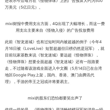
还表示今后每月在《怪物弹珠》上的广告预算大约为500
万美元（5亿日元）。
mixi财报中费用支出方面，4Q出现了大幅增长，而这一费
用支出主要来自《怪物入侵》的广告投放费用
此前《智龙迷城》也有过短时间内被超越的例子（今年4
月16日被《LoveLive》短暂超越但日榜仍然是冠军），就
目前玩家基数来说《智龙迷城》要远超《怪物弹珠》，
《怪物弹珠》想要全面超越《智龙迷城》还有一段路要
走，不过随着该游戏全面进入中文圈（5月14日已在台湾
地区Google Play上架，国内、香港、澳门由腾讯代
理），手游的帝王之冠或许将要易主。
mixi的股东们恐怕都要笑出声了
值得一提的是，《怪物弹珠》登顶畅销榜冠军的消息一经