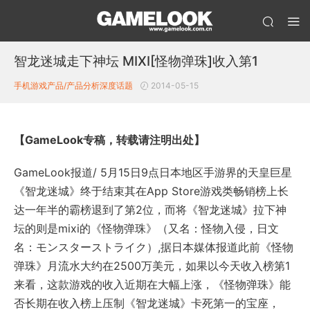
智龙迷城走下神坛 MIXI[怪物弹珠]收入第1
手机游戏产品/产品分析
深度话题
2014-05-15
【GameLook专稿，转载请注明出处】
GameLook报道/ 5月15日9点日本地区手游界的天皇巨星
《智龙迷城》终于结束其在App Store游戏类畅销榜上长
达一年半的霸榜退到了第2位，而将《智龙迷城》拉下神
坛的则是mixi的《怪物弹珠》（又名：怪物入侵，日文
名：モンスターストライク）,据日本媒体报道此前《怪物
弹珠》月流水大约在2500万美元，如果以今天收入榜第1
来看，这款游戏的收入近期在大幅上涨，《怪物弹珠》能
否长期在收入榜上压制《智龙迷城》卡死第一的宝座，