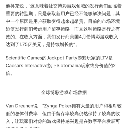
他补充说，“这意味着社交博彩游戏领域的发行商们面临着
重要的转型期，只是获取新用户已经不能够解决问题，其
中一个原因是用户获取变得越来越昂贵。目前的市场环境
迫使发行商们考虑用户留存策略，而且这种策略是行之有
效的。在收入方面，我们发行商美国4月份博彩游戏收入
达到了1.75亿美元，是持续增长的”。
Scientific Games的Jackpot Party游戏玩家的LTV是
Caesars Interactive旗下Slotomania玩家终身价值的2
倍。
全球博彩游戏市场数据
Van Dreunen说，“Zynga Poker拥有大量的用户和相对较
低的总体付费率，但由于留存率较高仍然保持了较高的收
入，让玩家们对你的游戏保持感兴趣是在数字平台发展可