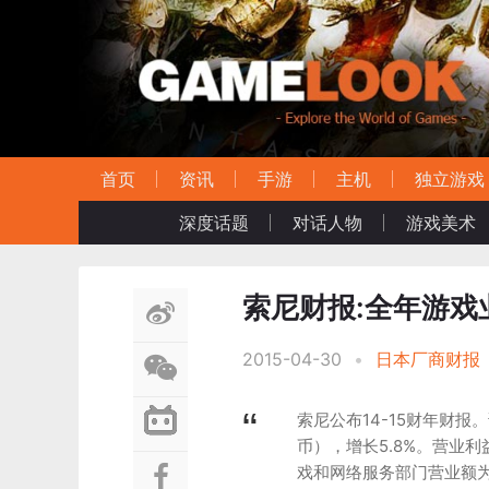
首页
资讯
手游
主机
独立游戏
深度话题
对话人物
游戏美术
索尼财报:全年游戏
2015-04-30
•
日本厂商财报
索尼公布14-15财年财报
币），增长5.8%。营业利
戏和网络服务部门营业额为