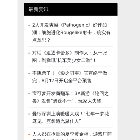
最新资讯
2人开发爽游《Pathogenic》好评如
潮：细胞进化Rougelike射击，确实有
点意思？
对话《追逐卡蕾多》制作人：从一张
图，到腾讯“机车美少女二游”！
不跳票了！《影之刃零》官宣终于做
完，8月12日开启全平台预售
宝可梦开发商翻车！3A新游《轮回之
兽》发售“褒贬不一”，玩家大失望
叠纸深圳上演暖暖大戏！“七年一梦花
庭见、霓裳追光聚佳人”
人人都在抢量的夏季黄金档，游戏厂商