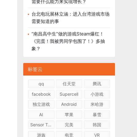
需要什么能力来实现增长？
台北电玩展林立涵：进入台湾游戏市场
需要知道的事
“南昌高中生”做的游戏Steam爆红！
《完蛋！我被男同学包围了！》多抽
象？
标签云
qq
任天堂
腾讯
facebook
Supercell
小游戏
独立游戏
Android
米哈游
AI
苹果
暴雪
Sensor Tower
完美
韩国
游族
电竞
VR