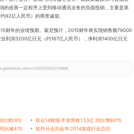
润的改善一定程序上受到移动通讯业务的负面抵销，主要是第
（约92亿人民币）的商誉减值。
15财年的业绩预期。索尼预计，2015财年将实现销售额79000
业利润3200亿日元（约167亿人民币），净利润1400亿日元
elook.com.cn/2015/04/213488/
同比增28%
联众14财报:手游营收1.53亿 同比增881%
元同比减41%
软件分会刘金华:2014游戏行业总结