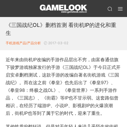
《三国战纪OL》删档首测 看街机IP的进化和重
生
手机游戏产品/产品分析
2017-03-02
近年来由街机IP改编的手游作品层出不穷，由富春通信旗
下骏梦游戏独家发行的手游《三国战纪OL》于今日正式开
启安卓删档测试，这款手游的改编自著名街机游戏《三国
战纪》。而在这之前《拳皇》也先后出了《拳皇97》、
《拳皇98：终极之战OL》、《拳皇世界》一系列手游作
品，《三国志》、《街霸》等IP也不甘示弱。这套路似曾
相识，在经历了端游IP、小说IP、影视剧IP的火爆浪潮
后，街机IP也等到了属于它的时代，迎来了重生。
其他性质IP都好说，但是对于年轻人来说几乎陌生的街机