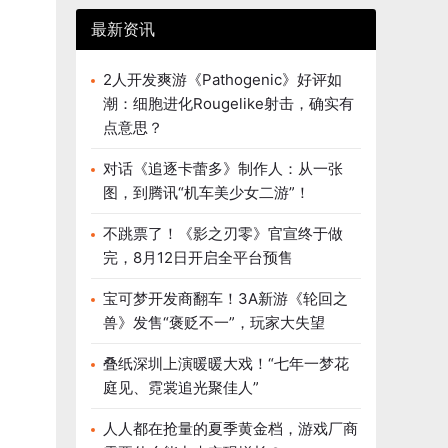
最新资讯
2人开发爽游《Pathogenic》好评如
潮：细胞进化Rougelike射击，确实有
点意思？
对话《追逐卡蕾多》制作人：从一张
图，到腾讯“机车美少女二游”！
不跳票了！《影之刃零》官宣终于做
完，8月12日开启全平台预售
宝可梦开发商翻车！3A新游《轮回之
兽》发售“褒贬不一”，玩家大失望
叠纸深圳上演暖暖大戏！“七年一梦花
庭见、霓裳追光聚佳人”
人人都在抢量的夏季黄金档，游戏厂商