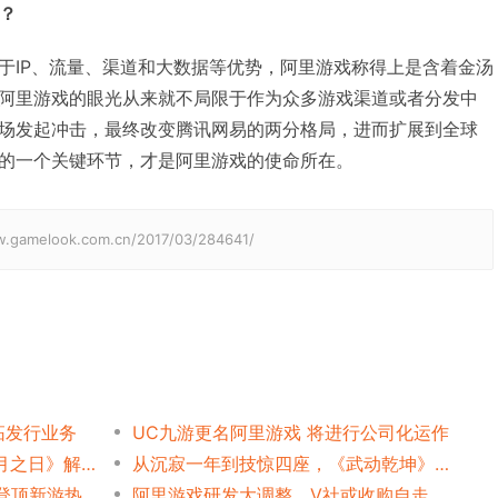
心？
于IP、流量、渠道和大数据等优势，阿里游戏称得上是含着金汤
阿里游戏的眼光从来就不局限于作为众多游戏渠道或者分发中
场发起冲击，最终改变腾讯网易的两分格局，进而扩展到全球
的一个关键环节，才是阿里游戏的使命所在。
elook.com.cn/2017/03/284641/
拓发行业务
UC九游更名阿里游戏 将进行公司化运作
独立游戏出海第一枪 从《偃月之日》解读阿里游戏全球发行战略
从沉寂一年到技惊四座，《武动乾坤》手游是如何做到的？
阿里游戏Q2报告:[皇室战争]登顶新游热榜
阿里游戏研发大调整，V社或收购自走棋，堡垒在线1070万！