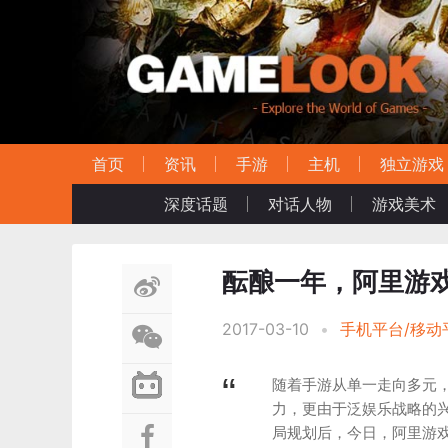
首页
资讯
手游
主机
独立游戏
深度话题
对话人物
游戏美术
酝酿一年，阿里游
2017-03-10
•
手机平台/移动
随着手游从单一走向多元
力，更由于泛娱乐战略的
局规划后，今日，阿里游