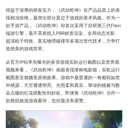
得益于深厚的研发实力，《武动乾坤》在产品品质上的表
现相当惊艳，最突出部分莫过于游戏的美术风格。作为一
款手游产品，《武动乾坤》却首次采用了自研第三代Flexi
端游引擎，毫不吝啬投入PBR材质渲染、全局动态光影、
超清粒子特效、真实物理碰撞等多项次世代技术，力争打
造绝美的游戏世界。
从官方IP站率先曝光的多张游戏实际运行截图以及世界观
视频来看，《武动乾坤》画面表现堪称电影级，实机运行
截图甚至都媲美原画效果。游戏中最普通的一角都宛如世
外桃源，天空通透明亮、光照柔和真实，翠绿的植被与数
朵点缀的红花搭配恰到好处。即便将《武动乾坤》当作一
款模拟旅游游戏看待，也丝毫没有谬赞。