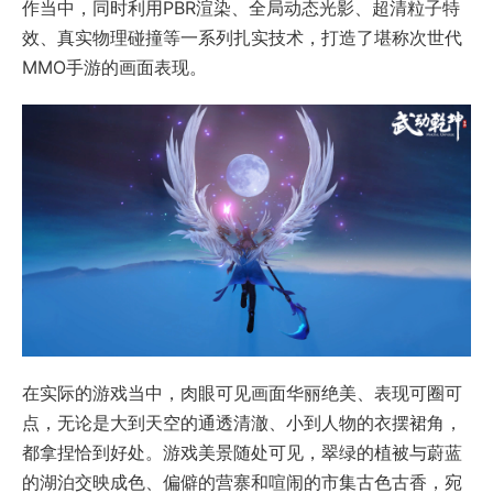
作当中，同时利用PBR渲染、全局动态光影、超清粒子特
效、真实物理碰撞等一系列扎实技术，打造了堪称次世代
MMO手游的画面表现。
在实际的游戏当中，肉眼可见画面华丽绝美、表现可圈可
点，无论是大到天空的通透清澈、小到人物的衣摆裙角，
都拿捏恰到好处。游戏美景随处可见，翠绿的植被与蔚蓝
的湖泊交映成色、偏僻的营寨和喧闹的市集古色古香，宛