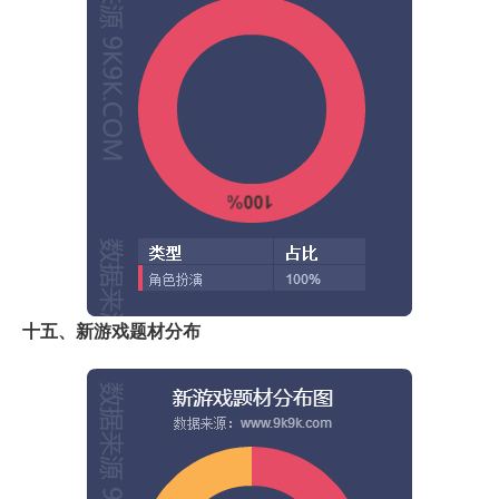
十五、新游戏题材分布