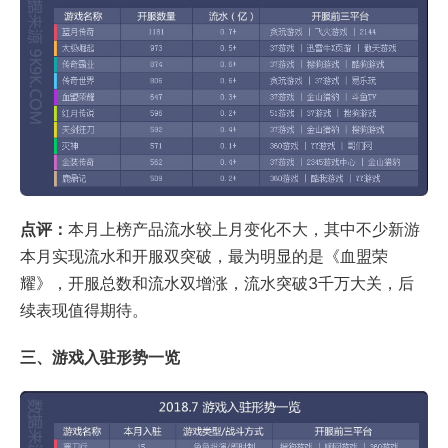
点评：
本月上榜产品流水较上月变化不大，其中不少新游
本月实现流水和开服双突破，最为明显的是《血盟荣
耀》，开服总数和流水双增涨，流水突破3千万大关，后
续表现值得期待。
三、游戏入驻形势一览