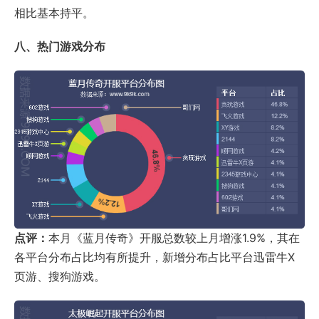
相比基本持平。
八、热门游戏分布
点评：
本月《蓝月传奇》开服总数较上月增涨1.9%，其在
各平台分布占比均有所提升，新增分布占比平台迅雷牛X
页游、搜狗游戏。