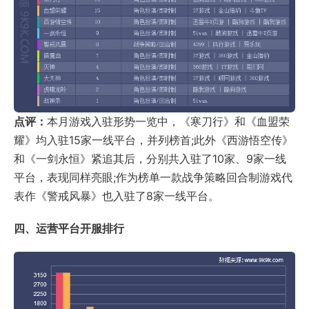
点评：
本月游戏入驻形势一览中，《寒刀行》和《血盟荣
耀》均入驻15家一线平台，并列榜首;此外《西游悟空传》
和《一剑永恒》紧追其后，分别共入驻了10家、9家一线
平台，表现同样亮眼;作为榜单一款战争策略回合制游戏代
表作《警戒风暴》也入驻了8家一线平台。
四、运营平台开服排行