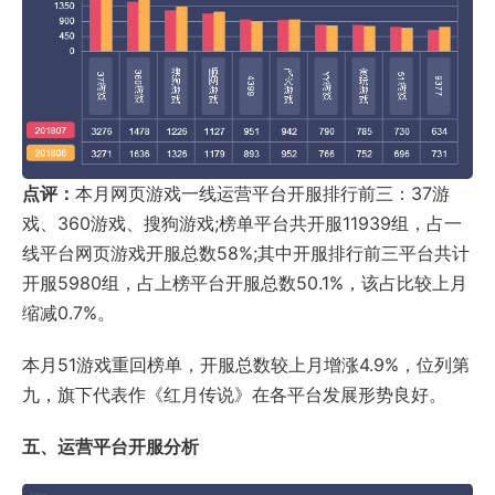
点评：
本月网页游戏一线运营平台开服排行前三：37游
戏、360游戏、搜狗游戏;榜单平台共开服11939组，占一
线平台网页游戏开服总数58%;其中开服排行前三平台共计
开服5980组，占上榜平台开服总数50.1%，该占比较上月
缩减0.7%。
本月51游戏重回榜单，开服总数较上月增涨4.9%，位列第
九，旗下代表作《红月传说》在各平台发展形势良好。
五、运营平台开服分析