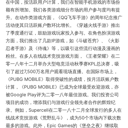
在中国，按活跃用户计算，我们在智能手机游戏的市场份
额有所增加。我们各类游戏细分市场的用户参与度均有提
升。在动作类游戏方面，《QQ飞车手游》的周年纪念推广
活动使其日活跃账户数环比增长。《穿越火线手游》推出
了季度通行证，鼓励游戏玩家投入参与。在角色扮演游戏
方面，我们推出了几款IP游戏，如《斗破苍穷》、《火影
忍者手游》及《侍魂》等，以吸引这些流行动漫及漫画的
粉丝。在多人在线战术竞技游戏方面，《王者荣耀》在二
零一八年十二月举办大型电竞活动秋季赛KPL总决赛，吸
引了超过7,500万名用户观看现场直播。在国际市场上，
《PUBG MOBILE》取得突破性的成绩，按月活跃账户数
计算，《PUBG MOBILE》已成为全球最受欢迎游戏，亦
被Google Play评为二零一八年最佳游戏。我们投资公司
项目的成功，增添我们与游戏行业领先者合作的辉煌纪
录。例如，Supercell在二零一八十二月全球发行的多人在
线战术竞技游戏《荒野乱斗》，成为50个市场内下载次数
最多的游戏。此外，Epic Games的《堡垒之夜》继续取