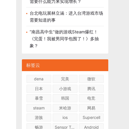
需要什么能力来实现增长？
台北电玩展林立涵：进入台湾游戏市场
需要知道的事
“南昌高中生”做的游戏Steam爆红！
《完蛋！我被男同学包围了！》多抽
象？
标签云
dena
完美
微软
日本
小游戏
腾讯
暴雪
韩国
电竞
steam
米哈游
网易
游族
ios
Supercell
畅游
Sensor Tower
Android