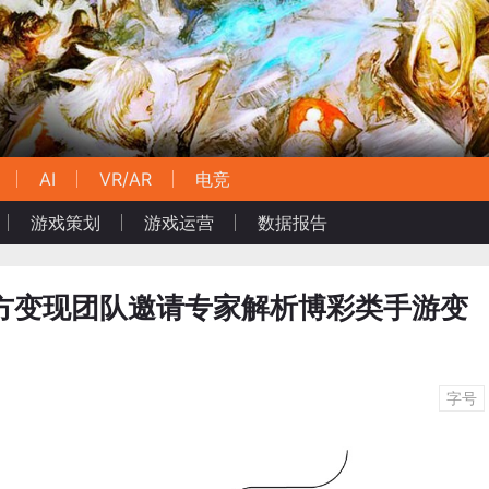
AI
VR/AR
电竞
游戏策划
游戏运营
数据报告
ob官方变现团队邀请专家解析博彩类手游变
字号