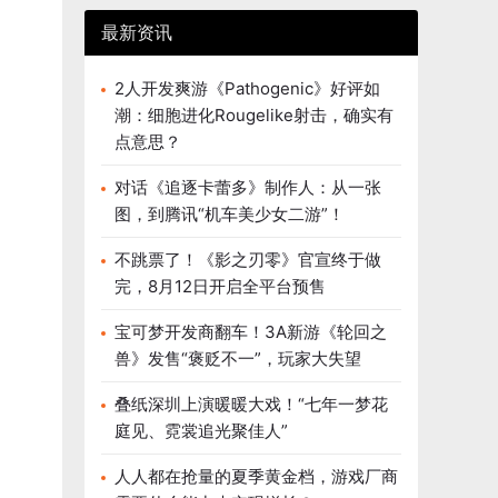
最新资讯
2人开发爽游《Pathogenic》好评如
潮：细胞进化Rougelike射击，确实有
点意思？
对话《追逐卡蕾多》制作人：从一张
图，到腾讯“机车美少女二游”！
不跳票了！《影之刃零》官宣终于做
完，8月12日开启全平台预售
宝可梦开发商翻车！3A新游《轮回之
兽》发售“褒贬不一”，玩家大失望
叠纸深圳上演暖暖大戏！“七年一梦花
庭见、霓裳追光聚佳人”
人人都在抢量的夏季黄金档，游戏厂商