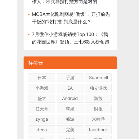
作人：冷兵器搜打撤方向是对的
MOBA大佬跑到网易“做饭”，开打前先
干饭的“吃打撤”到底是什么？
7月微信小游戏畅销榜Top 100：《我
的花园世界》登顶、三七6款入榜领跑
标签云
日本
手游
Supercell
小游戏
EA
独立游戏
盛大
Android
游族
任天堂
苹果
财报
zynga
畅游
米哈游
dena
完美
facebook