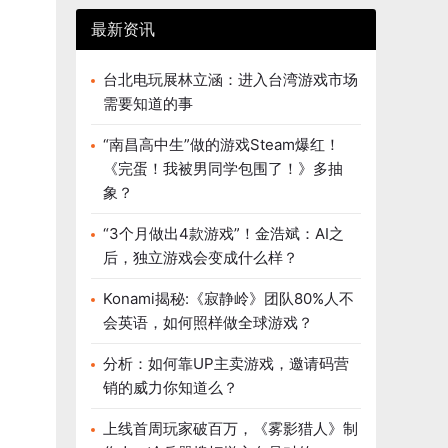
最新资讯
台北电玩展林立涵：进入台湾游戏市场
需要知道的事
“南昌高中生”做的游戏Steam爆红！
《完蛋！我被男同学包围了！》多抽
象？
“3个月做出4款游戏”！金浩斌：AI之
后，独立游戏会变成什么样？
Konami揭秘:《寂静岭》团队80%人不
会英语，如何照样做全球游戏？
分析：如何靠UP主卖游戏，邀请码营
销的威力你知道么？
上线首周玩家破百万，《雾影猎人》制