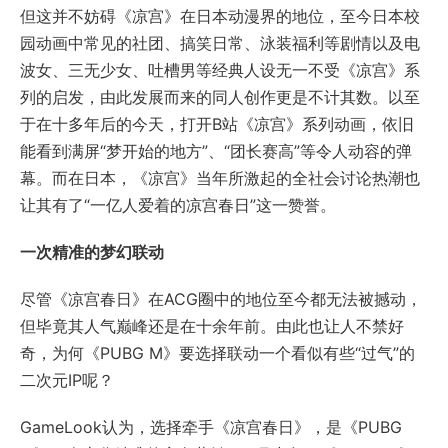
但这并不妨碍《凉宫》在日本动漫界的地位，至今日本校
园动画中常见的社团、搞笑日常、泳装福利等剧情以及电
波女、三无少女、吐槽男等经典人设无一不受《凉宫》系
列的启发，由此发展而来的同人创作更是不计其数。以至
于在十多年后的今天，打开B站《凉宫》系列动画，依旧
能看到满屏“梦开始的地方”、“团长赛高”等令人动容的弹
幕。而在日本，《凉宫》当年所激起的全社会讨论热潮也
让其有了“一亿人爱着的凉宫春日”这一赞誉。
一次精准的梦幻联动
尽管《凉宫春日》在ACG圈中的地位至今都无法被撼动，
但毕竟其人气巅峰还是在十余年前。由此也让人不禁好
奇，为何《PUBG M》要选择联动一个看似有些“过气”的
二次元IP呢？
GameLook认为，选择牵手《凉宫春日》，是《PUBG