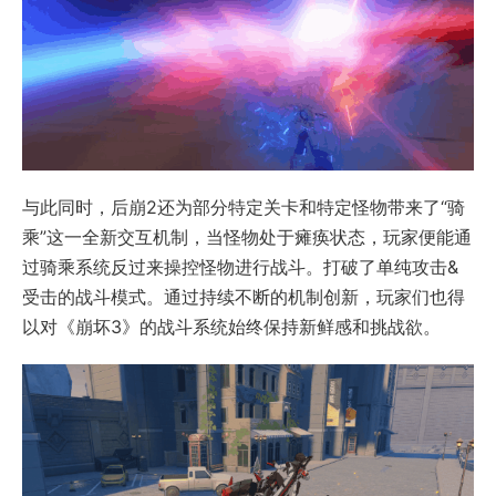
与此同时，后崩2还为部分特定关卡和特定怪物带来了“骑
乘”这一全新交互机制，当怪物处于瘫痪状态，玩家便能通
过骑乘系统反过来操控怪物进行战斗。打破了单纯攻击&
受击的战斗模式。通过持续不断的机制创新，玩家们也得
以对《崩坏3》的战斗系统始终保持新鲜感和挑战欲。