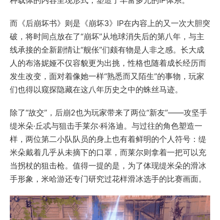
种载体的内容呈现形式，塑造了丰富多元的IP体系。
而《后崩坏书》则是《崩坏3》IP在内容上的又一次大胆突
破，将时间点放在了“崩坏”从地球消失后的第八年，与主
线承接的全新剧情让“舰伥”们颇有物是人非之感。长大成
人的布洛妮娅不仅容貌更为出挑，性格也随着成长经历而
发生改变，面对着像她一样“熟悉而又陌生”的事物，玩家
们也得以窥探隐藏在这八年历史之中的蛛丝马迹。
除了“故交”，后崩2也为玩家带来了两位“新友”——攻坚手
缇米朵·丘忒与狙击手莱尔·科洛迪。与过往的角色塑造一
样，两位第二小队队员的身上也有着鲜明的个人符号：缇
米朵戴着几乎从未摘下的口罩，而莱尔则拿着一把可以充
当拐杖的狙击枪。值得一提的是，为了体现缇米朵的滑冰
手形象，米哈游还专门研究过花样滑冰选手的比赛画面。