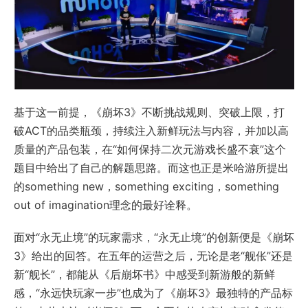
基于这一前提，《崩坏3》不断挑战规则、突破上限，打
破ACT的品类瓶颈，持续注入新鲜玩法与内容，并加以高
质量的产品包装，在“如何保持二次元游戏长盛不衰”这个
题目中给出了自己的解题思路。而这也正是米哈游所提出
的something new，something exciting，something
out of imagination理念的最好诠释。
面对“永无止境”的玩家需求，“永无止境”的创新便是《崩坏
3》给出的回答。在五年的运营之后，无论是老“舰伥”还是
新“舰长”，都能从《后崩坏书》中感受到新游般的新鲜
感，“永远快玩家一步”也成为了《崩坏3》最独特的产品标