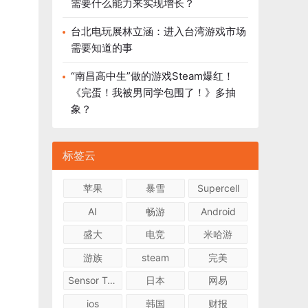
需要什么能力来实现增长？
台北电玩展林立涵：进入台湾游戏市场
需要知道的事
“南昌高中生”做的游戏Steam爆红！
《完蛋！我被男同学包围了！》多抽
象？
标签云
苹果
暴雪
Supercell
AI
畅游
Android
盛大
电竞
米哈游
游族
steam
完美
Sensor Tower
日本
网易
ios
韩国
财报