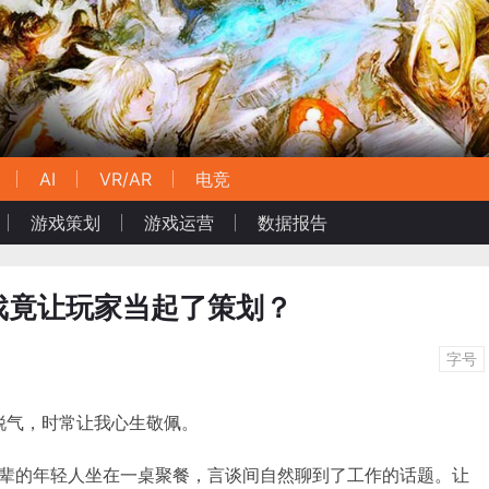
AI
VR/AR
电竞
游戏策划
游戏运营
数据报告
戏竟让玩家当起了策划？
字号
的锐气，时常让我心生敬佩。
辈的年轻人坐在一桌聚餐，言谈间自然聊到了工作的话题。让