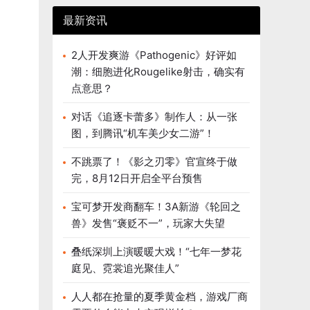
最新资讯
2人开发爽游《Pathogenic》好评如
潮：细胞进化Rougelike射击，确实有
点意思？
对话《追逐卡蕾多》制作人：从一张
图，到腾讯“机车美少女二游”！
不跳票了！《影之刃零》官宣终于做
完，8月12日开启全平台预售
宝可梦开发商翻车！3A新游《轮回之
兽》发售“褒贬不一”，玩家大失望
叠纸深圳上演暖暖大戏！“七年一梦花
庭见、霓裳追光聚佳人”
人人都在抢量的夏季黄金档，游戏厂商