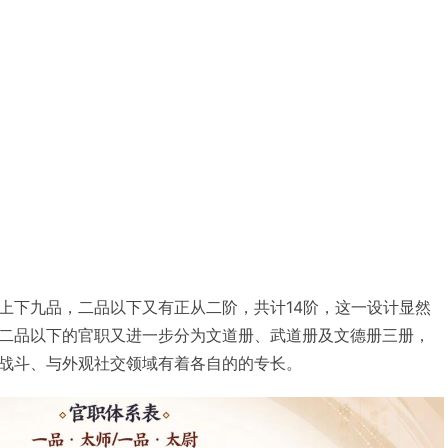
上下九品，二品以下又有正从二阶，共计14阶，这一设计显然
二品以下的官职又进一步分为文道册、武道册及文德册三册，
战斗、与外观社交领域有着各自的的专长。