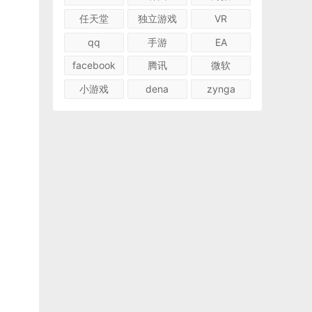
任天堂
独立游戏
VR
qq
手游
EA
facebook
腾讯
微软
小游戏
dena
zynga