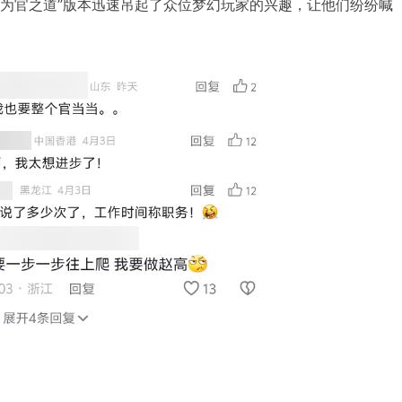
乎“为官之道”版本迅速吊起了众位梦幻玩家的兴趣，让他们纷纷喊