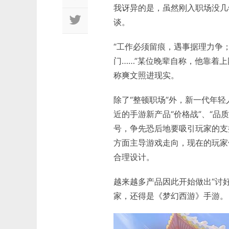
我讶异的是，虽然刚入职场没几
谈。
“工作必须留痕，遇事据理力争
门……”某位晚辈自称，他靠着
称爽文照进现实。
除了“整顿职场”外，新一代年
近的手游新产品“价格战”、“品
号，争先恐后地要吸引玩家的支
方面主导游戏走向，现在的玩家
合理设计。
越来越多产品因此开始做出“讨
家，还得是《梦幻西游》手游。