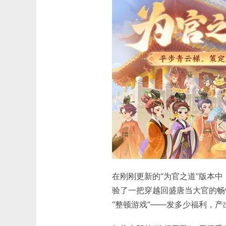
在刚刚更新的“为官之道”版本
验了一把穿越回盛唐当大官的畅
“整顿游戏”——发多少福利，