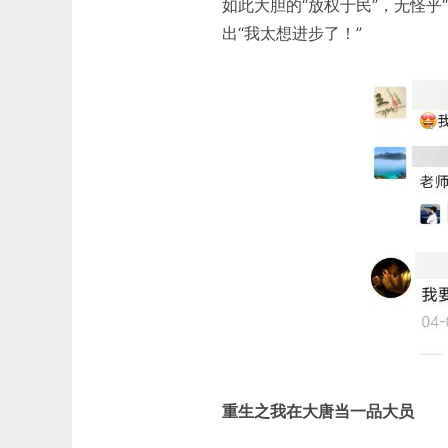
如此大胆的“放权于民”，无怪
出“我太想进步了！”
重生之我在大唐当一品大员