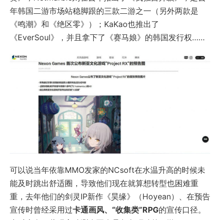
年韩国二游市场站稳脚跟的三款二游之一（另外两款是
《鸣潮》和《绝区零》）；KaKao也推出了
《EverSoul》，并且拿下了《赛马娘》的韩国发行权……
可以说当年依靠MMO发家的NCsoft在水温升高的时候未
能及时跳出舒适圈，导致他们现在就算想转型也困难重
重，去年他们的剑灵IP新作《昊缘》（Hoyean）、在预告
宣传时曾经采用过
卡通画风、“收集类”RPG
的宣传口径。