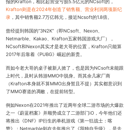
报的Krafton，相比起营业亏损5.5亿元的NCsoft的，
Krafton则是在2024年创造了销售额、营业利润两项新纪
录
，其中销售额2.7万亿韩元，接近Ncsoft的1.8倍。
曾经提到韩国的“3N2K”（即NCsoft、Nexon、
Netmarble、Kakao、Krafton五家韩国游戏大厂），
NCsoft和Nexon其实才是老大哥的位置，Krafton只能算
2017年后靠着《PUBG》崛起的新贵。
而如今老大哥的桌子被新人掀了，也是因为NCsoft未能跟
上时代，及时从韩游MMO中脱身。而其余几家厂商
（Krafton本身就不算MMO出身暂且不提）其实都意识到
了MMO赛道的凋敝，在提前转型。
例如Nexon在2021年推出了近两年全球二游市场的大爆款
之一《蔚蓝档案》并顺势成立了二游部门iO，今年他们还
将推出《DNF》IP衍生的单机游戏《第一狂战士：喀
赞》；Netmarble则在去年推出了《我独自升级》，是去