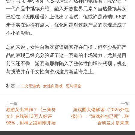
会，与此同时诸如《恋与深空》这样的领跑者，能否在下
一代产品中继续升维，融入开放世界元素？当然叠纸其实
已经在《无限暖暖》上做出了尝试，但或许是跨端UE5的
步子实在迈得有点大，优化问题对这款产品的表现造成了
不小的影响。
总的来说，女性向游戏赛道确实存在门槛，但至少头部产
品的表现已经充分验证了这一赛道的市场潜力，尤其是目
前它还不像二游赛道那样陷入了整体性的增长瓶颈，机会
与挑战并存于女性向游戏这片新蓝海之上。
标签：
二次元游戏
女性向游戏
恋与深空
上一篇
下一篇
独游又出神作？《三角符
游戏圈大佬解读《2025外包
文》在线破13万人好评
报告》：“游戏外包已死”，联
96%，封神之路刚刚开始
合研发才是未来