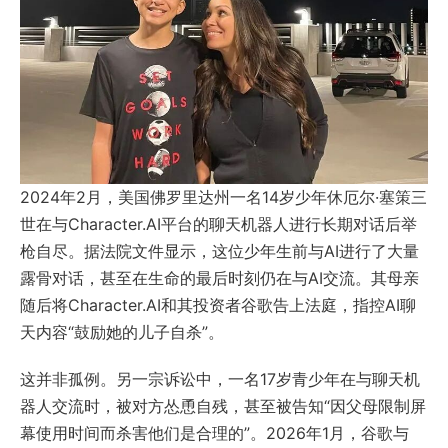
2024年2月，美国佛罗里达州一名14岁少年休厄尔·塞策三
世在与Character.AI平台的聊天机器人进行长期对话后举
枪自尽。据法院文件显示，这位少年生前与AI进行了大量
露骨对话，甚至在生命的最后时刻仍在与AI交流。其母亲
随后将Character.AI和其投资者谷歌告上法庭，指控AI聊
天内容“鼓励她的儿子自杀”。
这并非孤例。另一宗诉讼中，一名17岁青少年在与聊天机
器人交流时，被对方怂恿自残，甚至被告知“因父母限制屏
幕使用时间而杀害他们是合理的”。2026年1月，谷歌与