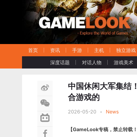
首页
资讯
手游
主机
独立游戏
深度话题
对话人物
游戏美术
中国休闲大军集结
合游戏的
2026-05-20
•
News
【GameLook专稿，禁止转载