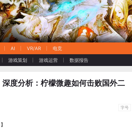
AI
VR/AR
电竞
游戏策划
游戏运营
数据报告
！深度分析：柠檬微趣如何击败国外二
字号
！】