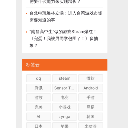
需要什么能力来实现增长？
台北电玩展林立涵：进入台湾游戏市场
需要知道的事
“南昌高中生”做的游戏Steam爆红！
《完蛋！我被男同学包围了！》多抽
象？
标签云
qq
steam
微软
腾讯
Sensor Tower
Android
游族
电竞
手游
完美
小游戏
网易
AI
zynga
韩国
日本
苹果
米哈游