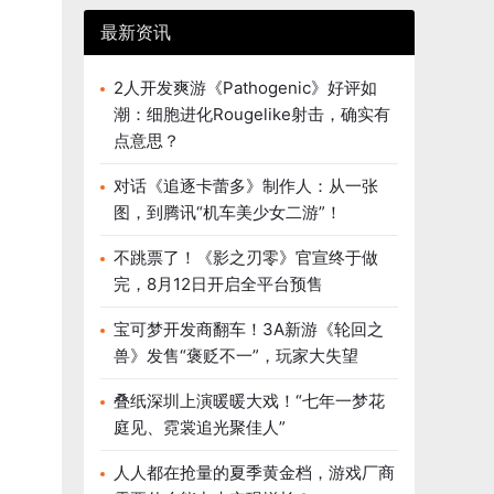
最新资讯
2人开发爽游《Pathogenic》好评如
潮：细胞进化Rougelike射击，确实有
点意思？
对话《追逐卡蕾多》制作人：从一张
图，到腾讯“机车美少女二游”！
不跳票了！《影之刃零》官宣终于做
完，8月12日开启全平台预售
宝可梦开发商翻车！3A新游《轮回之
兽》发售“褒贬不一”，玩家大失望
叠纸深圳上演暖暖大戏！“七年一梦花
庭见、霓裳追光聚佳人”
人人都在抢量的夏季黄金档，游戏厂商