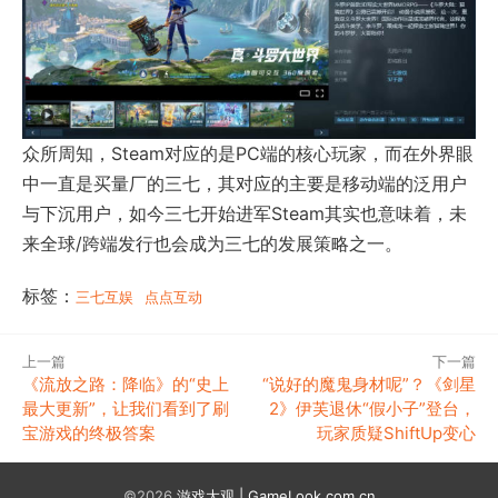
众所周知，Steam对应的是PC端的核心玩家，而在外界眼
中一直是买量厂的三七，其对应的主要是移动端的泛用户
与下沉用户，如今三七开始进军Steam其实也意味着，未
来全球/跨端发行也会成为三七的发展策略之一。
标签：
三七互娱
点点互动
上一篇
下一篇
《流放之路：降临》的“史上
“说好的魔鬼身材呢”？《剑星
最大更新”，让我们看到了刷
2》伊芙退休“假小子”登台，
宝游戏的终极答案
玩家质疑ShiftUp变心
©2026
游戏大观 | GameLook.com.cn