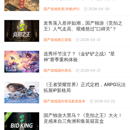
国产游戏
投资/并购/IPO
2026-04-30
发售落入差评如潮，国产独游《竞拍之
王》人气走高、艰难熬过“口碑关”？
国产游戏
独立游戏
2026-04-21
选秀环节没了？《金铲铲之战》“星
神”赛季重构体验
国产游戏
国内资讯
2026-04-21
《王者荣耀世界》正式定档，ARPG玩法
拓展IP新格局
国产游戏
国内资讯
新游发布
2026-03-23
国产独游大黑马？《竞拍之王》大火！
灵感来自三角洲和集装箱盲盒