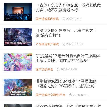
《古剑》负责人薛岭交底：游戏基线做
扎实，绝不丢剧情老本行！
国产游戏
国内资讯
2026-07-21
《深空之眼》停更后，玩家与官方上
演“温存自救”！
产品停运
国产游戏
2026-07-16
“真是黑马”？老外对腾讯自研二游集体
上头，直呼：“想要甜甜的恋爱”
国产游戏
开发
2026-07-15
暑期档游戏圈“集体玩水”？网易旗舰
《遗忘之海》PC端发布、盛况空前
国产游戏
社交网络/平台
2026-07-10
各路神仙都在等，那个《诡秘之主》游