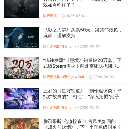
戏如今咋样了？
国产游戏
2026-06-04
《影之刃零》跳票50天，梁其伟致歉，
玩家：理解支持
国产游戏
国内资讯
2026-06-04
“借钱发薪”《墨境》销量破20万套、正
式版Steam再火！两北京团队抱团取暖
成功
国产游戏
国内资讯
独立游戏
2026-06-02
三岁的《星穹铁道》，制作组访谈：寻
找讲故事的“二相性”，“深入挖掘”姬子
国产游戏
国内资讯
2026-05-07
腾讯果断“充值投资”！古风美如画的
《烽火与炊烟》，下一个现象级国单？