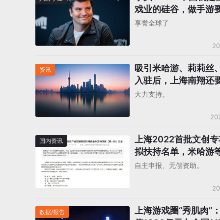
戏业的硅谷，做手游
海
享誉全球了
20
吸引米哈游、莉莉丝
资讯
入驻后，上海南翔还
“游戏谷”
大力支持。
20
上海2022首批文创
国内资讯
拟扶持名单，米哈游等
游戏公司上榜
自主申报、无偿资助。
20
上海游戏圈“秀肌肉”
数据/报告