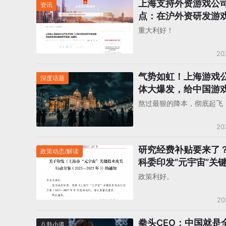
上海支持外资游戏公
资讯
点：在沪外资研发游戏
国产游戏”
重大利好！
20
气势如虹！上海游戏
深度话题
体大爆发，给中国游
塑自信
熬过最狠的降本，彻底起飞
20
研究经费补贴要来了
政策动态/解读
科委印发“元宇宙”关
关行动方案
政策利好。
20
拳头CEO：中国就是
八卦小道