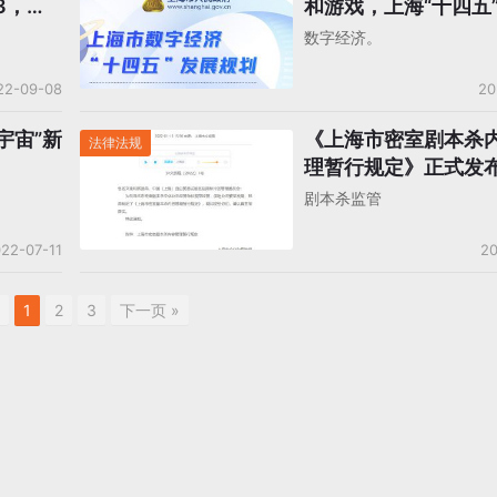
3，八
和游戏，上海“十四五
字化转型
数字经济。
22-09-08
20
宇宙”新
《上海市密室剧本杀
法律法规
理暂行规定》正式发
年3月1日起施行
剧本杀监管
22-07-11
20
1
2
3
下一页 »