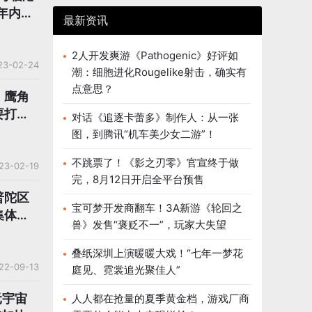
年内规
最新资讯
2人开发爽游《Pathogenic》好评如
23-02-24
潮：细胞进化Rougelike射击，确实有
点意思？
、鹰角
要打造
对话《追逐卡蕾多》制作人：从一张
图，到腾讯“机车美少女二游”！
不跳票了！《影之刃零》官宣终于做
23-02-19
完，8月12日开启全平台预售
普陀区
宝可梦开发商翻车！3A新游《轮回之
集体合
兽》发售“褒贬不一”，玩家大失望
叠纸深圳上演暖暖大戏！“七年一梦花
22-09-13
庭见、霓裳追光聚佳人”
元宇宙
人人都在抢量的夏季黄金档，游戏厂商