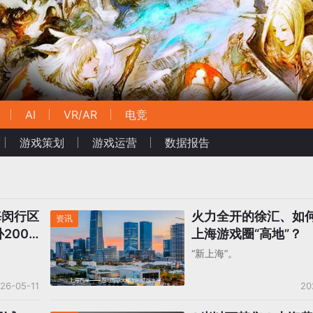
AI
VR/AR
电竞
游戏策划
游戏运营
数据报告
海闵行区
火力全开的徐汇、如
资讯
200
上海游戏圈“高地”？
“新上海”。
26-05-11
20