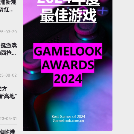
黄浦新规
龄红
监管
25-03-20
力挺游戏
浦西抢
23-08-02
关方
新高地”
23-05-31
上海临港