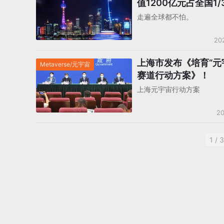
值1200亿元占全国1/
成靠自研游戏
走遍全球都不怕。
20
上海市发布《培育“元
Metaverse/元宇宙
赛道行动方案》！
上海元宇宙行动方案
20
1 / 3