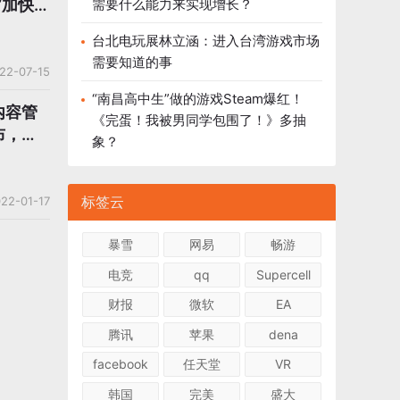
”加快数
需要什么能力来实现增长？
台北电玩展林立涵：进入台湾游戏市场
需要知道的事
22-07-15
“南昌高中生”做的游戏Steam爆红！
内容管
《完蛋！我被男同学包围了！》多抽
布，今
象？
标签云
22-01-17
暴雪
网易
畅游
电竞
qq
Supercell
财报
微软
EA
腾讯
苹果
dena
facebook
任天堂
VR
韩国
完美
盛大