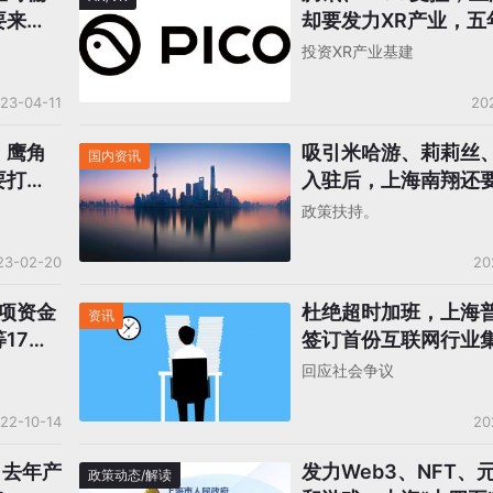
要来上
却要发力XR产业，五
模要破百亿
投资XR产业基建
23-04-11
20
、鹰角
吸引米哈游、莉莉丝
国内资讯
要打造
入驻后，上海南翔还
“游戏谷”
政策扶持。
23-02-20
20
专项资金
杜绝超时加班，上海
资讯
17家
签订首份互联网行业
同，游戏公司在列
回应社会争议
22-10-14
20
：去年产
发力Web3、NFT、
政策动态/解读