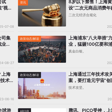
司试
8岁以下禁售！上海
资讯
“视同
设”二次元商品消费年
线”，“谷子经济”纳入
二次元经济合规化
25-07-08
20
公司集
上海浦东“八大举措”
政策动态/解读
戏业重
业，猛砸100亿要和
游戏公司？
真金白银。
24-08-27
20
？上海
上海通过三年技术攻
政策动态/解读
键技术攻
案，要打造元宇宙“创
技术攻坚。
23-06-16
20
全球游
腾讯、PICO受挫，
AR/VR