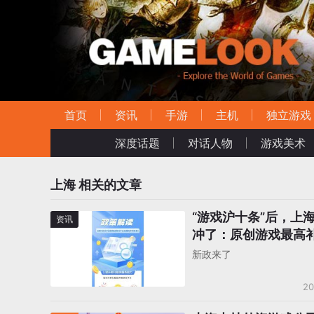
首页
资讯
手游
主机
独立游戏
深度话题
对话人物
游戏美术
上海
相关的文章
“游戏沪十条”后，上
资讯
冲了：原创游戏最高补
万，版号上线奖30万
新政来了
20